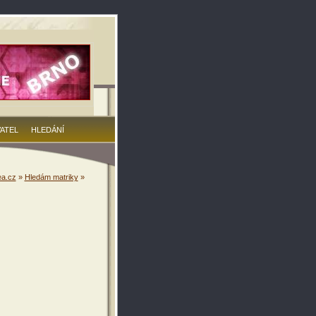
VATEL
HLEDÁNÍ
a.cz
»
Hledám matriky
»