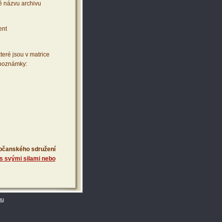
ě názvu archivu
ent
teré jsou v matrice
 poznámky:
 občanského sdružení
s svými silami nebo
bu