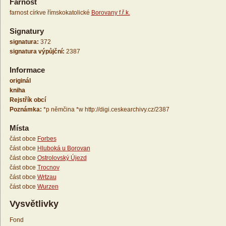
Farnost
farnost církve římskokatolické
Borovany f.ř.k.
Signatury
signatura:
372
signatura výpůjční:
2387
Informace
originál
kniha
Rejstřík obcí
Poznámka:
*p němčina *w http://digi.ceskearchivy.cz/2387
Místa
část obce
Forbes
část obce
Hluboká u Borovan
část obce
Ostrolovský Újezd
část obce
Trocnov
část obce
Wrtzau
část obce
Wurzen
Vysvětlivky
Fond