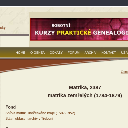
HOME
O GENEA
ODKAZY
FÓRUM
ARCHIV
KONTAKT
UŽI
Gene
Matrika, 2387
matrika zemřelých (1784-1879)
Fond
Sbírka matrik Jihočeského kraje (1587-1952)
Státní oblastní archiv v Třeboni