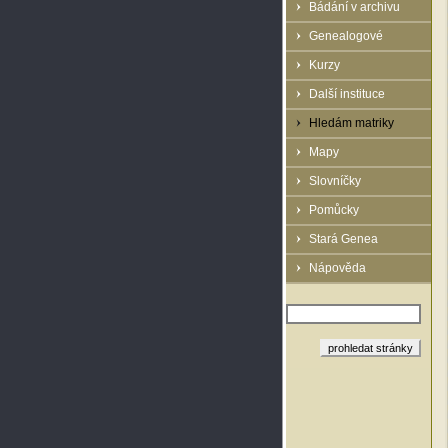
Bádání v archivu
Genealogové
Kurzy
Další instituce
Hledám matriky
Mapy
Slovníčky
Pomůcky
Stará Genea
Nápověda