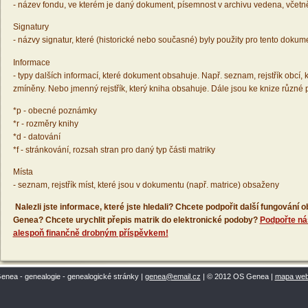
- název fondu, ve kterém je daný dokument, písemnost v archivu vedena, včetn
Signatury
- názvy signatur, které (historické nebo současné) byly použity pro tento dokum
Informace
- typy dalších informací, které dokument obsahuje. Např. seznam, rejstřík obcí, k
zmíněny. Nebo jmenný rejstřík, který kniha obsahuje. Dále jsou ke knize různé
*p - obecné poznámky
*r - rozměry knihy
*d - datování
*f - stránkování, rozsah stran pro daný typ části matriky
Místa
- seznam, rejstřík míst, které jsou v dokumentu (např. matrice) obsaženy
Nalezli jste informace, které jste hledali? Chcete podpořit další fungování
Genea? Chcete urychlit přepis matrik do elektronické podoby?
Podpořte ná
alespoň finančně drobným příspěvkem!
enea - genealogie - genealogické stránky |
genea@email.cz
| © 2012 OS Genea |
mapa we