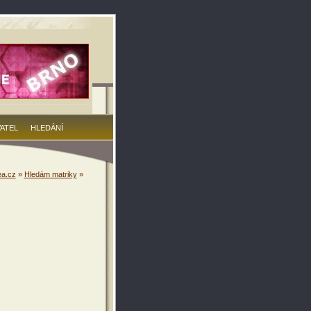
VATEL
HLEDÁNÍ
a.cz
»
Hledám matriky
»