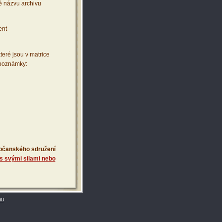
ě názvu archivu
ent
teré jsou v matrice
 poznámky:
 občanského sdružení
s svými silami nebo
bu