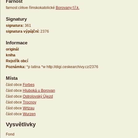
Farnost
farnost církve římskokatolické
Borovany f.ř.k.
Signatury
signatura:
361
signatura výpůjční:
2376
Informace
originál
kniha
Rejstřík obcí
Poznámka:
*p latina *w http://digi.ceskearchivy.cz/2376
Místa
část obce
Forbes
část obce
Hluboká u Borovan
část obce
Ostrolovský Újezd
část obce
Trocnov
část obce
Wrtzau
část obce
Wurzen
Vysvětlivky
Fond