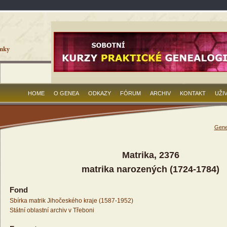
HOME
O GENEA
ODKAZY
FÓRUM
ARCHIV
KONTAKT
UŽI
Gene
Matrika, 2376
matrika narozených (1724-1784)
Fond
Sbírka matrik Jihočeského kraje (1587-1952)
Státní oblastní archiv v Třeboni