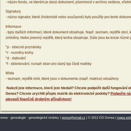
- název fondu, ve kterém je daný dokument, písemnost v archivu vedena, včetn
Signatury
- názvy signatur, které (historické nebo současné) byly použity pro tento dokum
Informace
- typy dalších informací, které dokument obsahuje. Např. seznam, rejstřík obcí, k
zmíněny. Nebo jmenný rejstřík, který kniha obsahuje. Dále jsou ke knize různé
*p - obecné poznámky
*r - rozměry knihy
*d - datování
*f - stránkování, rozsah stran pro daný typ části matriky
Místa
- seznam, rejstřík míst, které jsou v dokumentu (např. matrice) obsaženy
Nalezli jste informace, které jste hledali? Chcete podpořit další fungování
Genea? Chcete urychlit přepis matrik do elektronické podoby?
Podpořte ná
alespoň finančně drobným příspěvkem!
enea - genealogie - genealogické stránky |
genea@email.cz
| © 2012 OS Genea |
mapa we