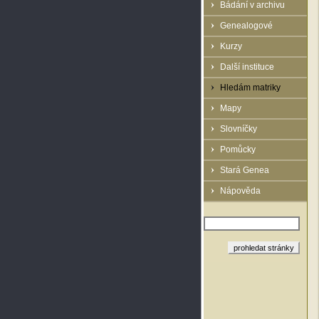
Bádání v archivu
Genealogové
Kurzy
Další instituce
Hledám matriky
Mapy
Slovníčky
Pomůcky
Stará Genea
Nápověda