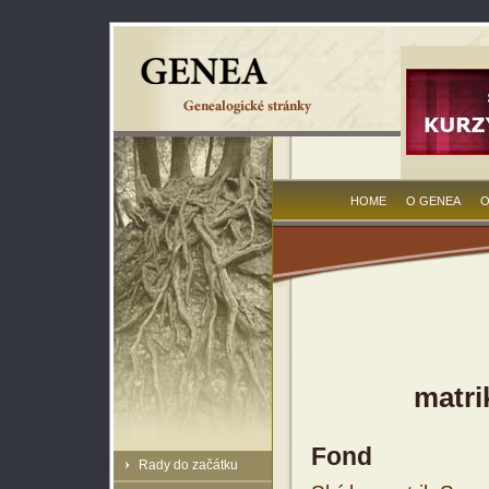
HOME
O GENEA
O
matri
Fond
Rady do začátku