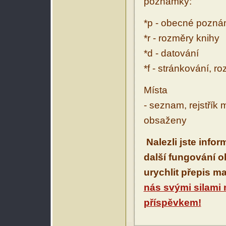
poznámky:
*p - obecné pozn
*r - rozměry knihy
*d - datování
*f - stránkování, r
Místa
- seznam, rejstřík 
obsaženy
Nalezli jste info
další fungování 
urychlit přepis m
nás svými silami
příspěvkem!