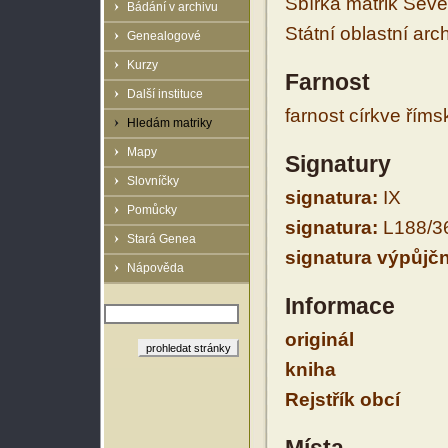
Sbírka matrik Sev
Bádání v archivu
Státní oblastní arc
Genealogové
Kurzy
Farnost
Další instituce
farnost církve řím
Hledám matriky
Mapy
Signatury
Slovníčky
signatura:
IX
Pomůcky
signatura:
L188/3
Stará Genea
signatura výpůjčn
Nápověda
Informace
originál
kniha
Rejstřík obcí