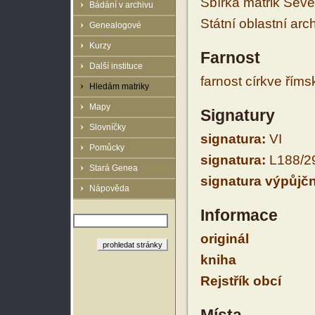
Sbírka matrik Sev
Bádání v archivu
Státní oblastní arc
Genealogové
Kurzy
Farnost
Další instituce
farnost církve řím
Hledám matriky
Mapy
Signatury
Slovníčky
signatura:
VI
Pomůcky
signatura:
L188/2
Stará Genea
signatura výpůjčn
Nápověda
Informace
originál
kniha
Rejstřík obcí