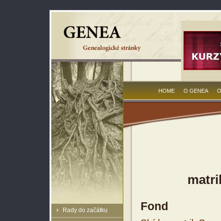
HOME
O GENEA
O
matri
Fond
Rady do začátku