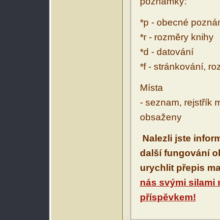
poznámky:
*p - obecné pozn
*r - rozměry knihy
*d - datování
*f - stránkování, r
Místa
- seznam, rejstřík 
obsaženy
Nalezli jste info
další fungování 
urychlit přepis m
nás svými silami
příspěvkem!