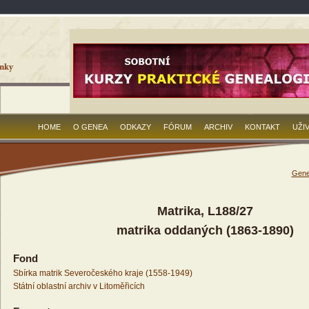
HOME
O GENEA
ODKAZY
FÓRUM
ARCHIV
KONTAKT
UŽI
Gene
Matrika, L188/27
matrika oddaných (1863-1890)
Fond
Sbírka matrik Severočeského kraje (1558-1949)
Státní oblastní archiv v Litoměřicích