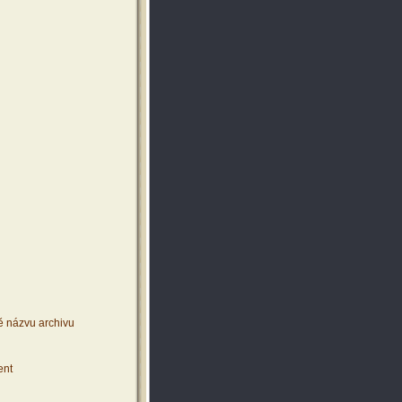
ě názvu archivu
ent