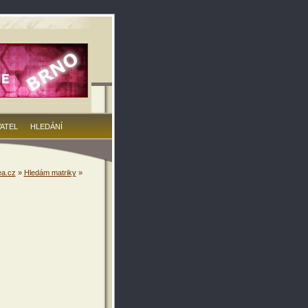
VATEL
HLEDÁNÍ
a.cz
»
Hledám matriky
»