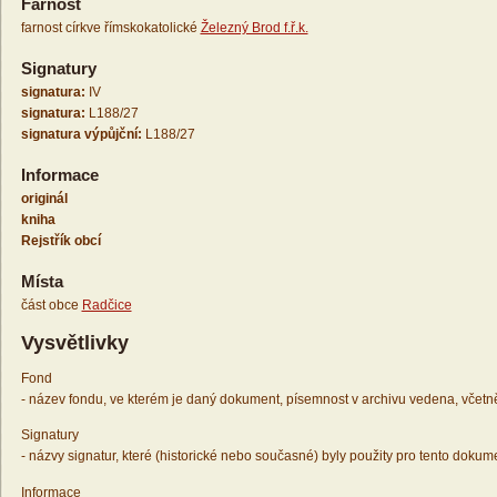
Farnost
farnost církve římskokatolické
Železný Brod f.ř.k.
Signatury
signatura:
IV
signatura:
L188/27
signatura výpůjční:
L188/27
Informace
originál
kniha
Rejstřík obcí
Místa
část obce
Radčice
Vysvětlivky
Fond
- název fondu, ve kterém je daný dokument, písemnost v archivu vedena, včetn
Signatury
- názvy signatur, které (historické nebo současné) byly použity pro tento dokum
Informace