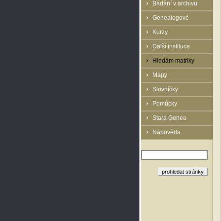
Bádání v archivu
Genealogové
Kurzy
Další instituce
Hledám matriky
Mapy
Slovníčky
Pomůcky
Stará Genea
Nápověda