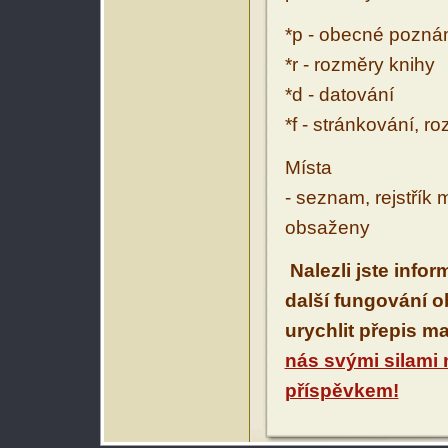
*p - obecné pozn
*r - rozměry knihy
*d - datování
*f - stránkování, r
Místa
- seznam, rejstřík 
obsaženy
Nalezli jste info
další fungování 
urychlit přepis m
nás svými silami
příspěvkem!