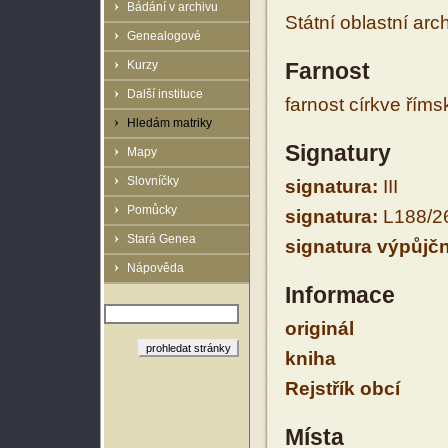
Bádání v archivu
Státní oblastní arc
Genealogové
Kurzy
Farnost
Další instituce
farnost církve řím
Hledám matriky
Signatury
Mapy
Slovníčky
signatura:
III
Pomůcky
signatura:
L188/2
Stará Genea
signatura výpůjčn
Nápověda
Informace
originál
kniha
Rejstřík obcí
Místa