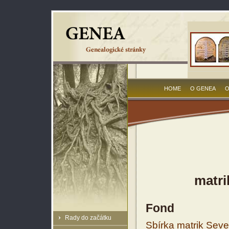
HOME
O GENEA
O
matri
Fond
Rady do začátku
Sbírka matrik Sev