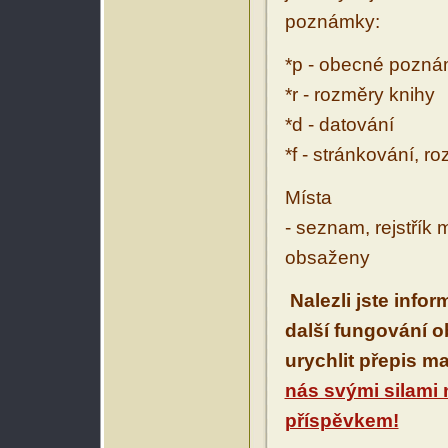
poznámky:
*p - obecné pozn
*r - rozměry knihy
*d - datování
*f - stránkování, r
Místa
- seznam, rejstřík 
obsaženy
Nalezli jste info
další fungování 
urychlit přepis m
nás svými silami
příspěvkem!