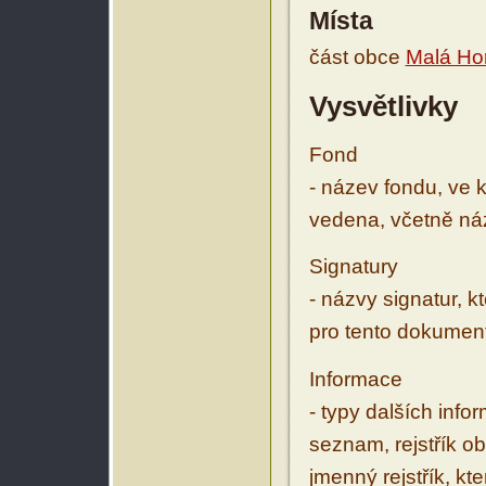
Místa
část obce
Malá Ho
Vysvětlivky
Fond
- název fondu, ve 
vedena, včetně ná
Signatury
- názvy signatur, k
pro tento dokumen
Informace
- typy dalších inf
seznam, rejstřík ob
jmenný rejstřík, kt