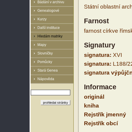
Bádání v archivu
Státní oblastní arc
Genealogové
Kurzy
Farnost
Další instituce
farnost církve řím
Hledám matriky
Signatury
Mapy
Slovníčky
signatura:
XVI
Pomůcky
signatura:
L188/2
Stará Genea
signatura výpůjčn
Nápověda
Informace
originál
kniha
Rejstřík jmenný
Rejstřík obcí