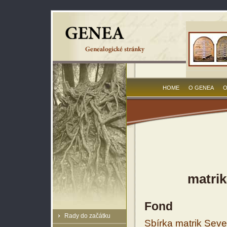
HOME
O GENEA
O
matrik
Fond
Rady do začátku
Sbírka matrik Sev