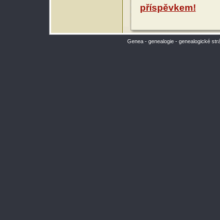
příspěvkem!
Genea - genealogie - genealogické str