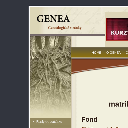
HOME
O GENEA
O
matri
Fond
Rady do začátku