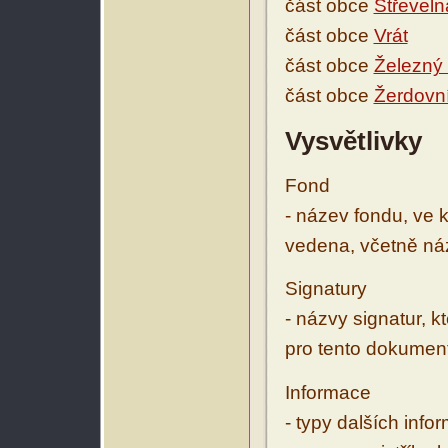
část obce
Střeveln
část obce
Vrát
část obce
Železný
část obce
Žerdovn
Vysvětlivky
Fond
- název fondu, ve 
vedena, včetně ná
Signatury
- názvy signatur, k
pro tento dokumen
Informace
- typy dalších inf