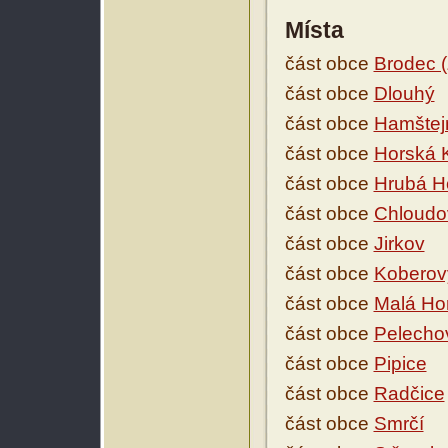
Místa
část obce
Brodec (
část obce
Dlouhý
část obce
Hamštej
část obce
Horská 
část obce
Hrubá H
část obce
Chloudo
část obce
Jirkov
část obce
Koberov
část obce
Malá Ho
část obce
Pelecho
část obce
Pipice
část obce
Radčice
část obce
Smrčí