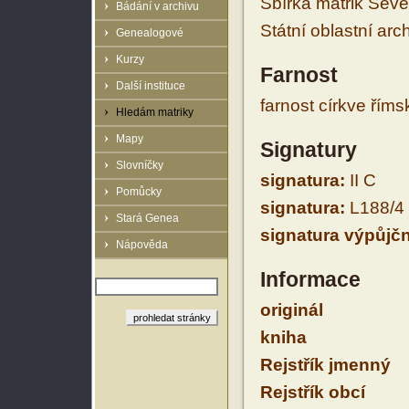
Sbírka matrik Sev
Bádání v archivu
Státní oblastní arc
Genealogové
Kurzy
Farnost
Další instituce
farnost církve řím
Hledám matriky
Mapy
Signatury
Slovníčky
signatura:
II C
Pomůcky
signatura:
L188/4
Stará Genea
signatura výpůjčn
Nápověda
Informace
originál
kniha
Rejstřík jmenný
Rejstřík obcí