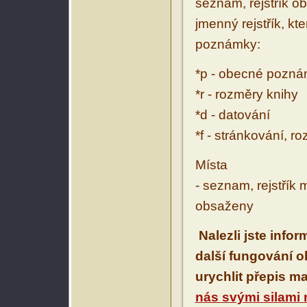
seznam, rejstřík ob
jmenný rejstřík, kt
poznámky:
*p - obecné pozn
*r - rozměry knihy
*d - datování
*f - stránkování, r
Místa
- seznam, rejstřík 
obsaženy
Nalezli jste info
další fungování 
urychlit přepis m
nás svými silami