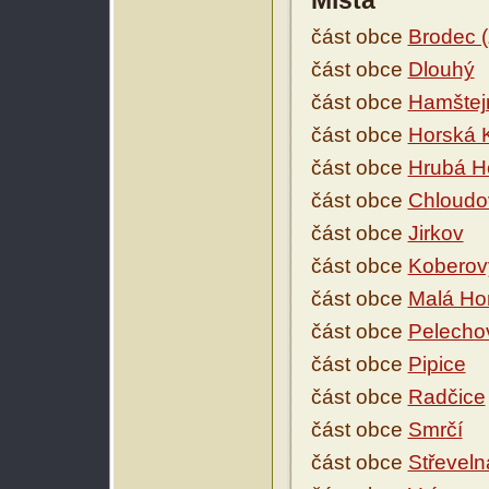
Místa
část obce
Brodec (
část obce
Dlouhý
část obce
Hamštej
část obce
Horská 
část obce
Hrubá H
část obce
Chloudo
část obce
Jirkov
část obce
Koberov
část obce
Malá Ho
část obce
Pelecho
část obce
Pipice
část obce
Radčice
část obce
Smrčí
část obce
Střeveln