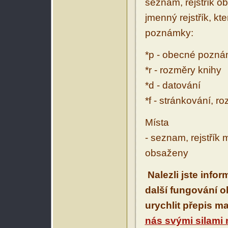
seznam, rejstřík ob
jmenný rejstřík, kt
poznámky:
*p - obecné pozn
*r - rozměry knihy
*d - datování
*f - stránkování, r
Místa
- seznam, rejstřík 
obsaženy
Nalezli jste info
další fungování 
urychlit přepis m
nás svými silami