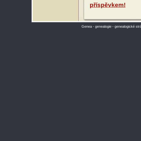
příspěvkem!
Genea - genealogie - genealogické str