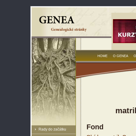
HOME
O GENEA
O
matri
Fond
Rady do začátku