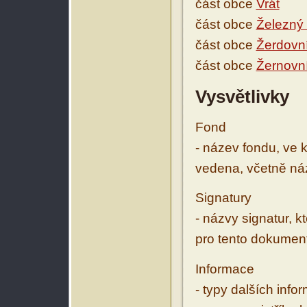
část obce
Vrát
část obce
Železný
část obce
Žerdovn
část obce
Žernovn
Vysvětlivky
Fond
- název fondu, ve 
vedena, včetně ná
Signatury
- názvy signatur, k
pro tento dokumen
Informace
- typy dalších inf