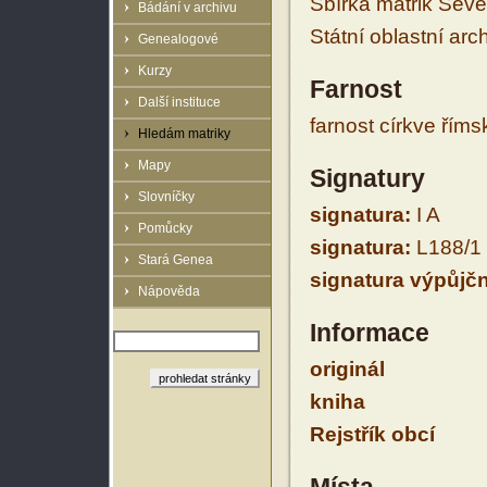
Sbírka matrik Sev
Bádání v archivu
Státní oblastní arc
Genealogové
Kurzy
Farnost
Další instituce
farnost církve řím
Hledám matriky
Mapy
Signatury
Slovníčky
signatura:
I A
Pomůcky
signatura:
L188/1
Stará Genea
signatura výpůjčn
Nápověda
Informace
originál
kniha
Rejstřík obcí