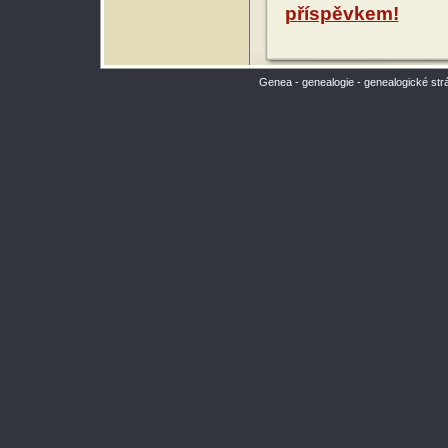
příspěvkem!
Genea - genealogie - genealogické str