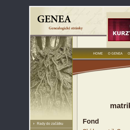
HOME
O GENEA
O
matri
Fond
Rady do začátku