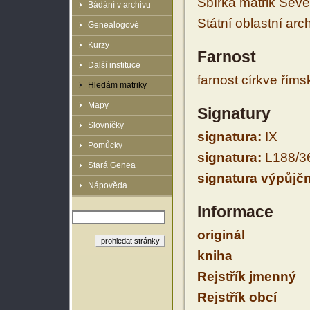
Sbírka matrik Sev
Bádání v archivu
Státní oblastní arc
Genealogové
Kurzy
Farnost
Další instituce
farnost církve řím
Hledám matriky
Mapy
Signatury
Slovníčky
signatura:
IX
Pomůcky
signatura:
L188/3
Stará Genea
signatura výpůjčn
Nápověda
Informace
originál
kniha
Rejstřík jmenný
Rejstřík obcí