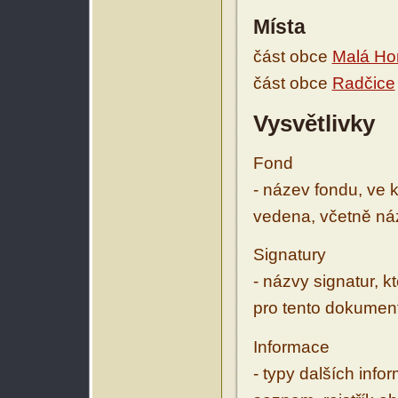
Místa
část obce
Malá Ho
část obce
Radčice
Vysvětlivky
Fond
- název fondu, ve 
vedena, včetně ná
Signatury
- názvy signatur, k
pro tento dokumen
Informace
- typy dalších inf