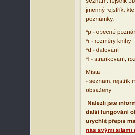
seznam, rejstřík ob
jmenný rejstřík, kt
poznámky:
*p - obecné pozn
*r - rozměry knihy
*d - datování
*f - stránkování, r
Místa
- seznam, rejstřík 
obsaženy
Nalezli jste info
další fungování 
urychlit přepis m
nás svými silami