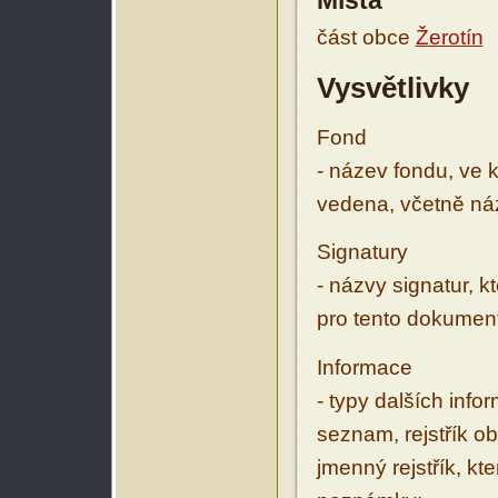
Místa
část obce
Žerotín
Vysvětlivky
Fond
- název fondu, ve 
vedena, včetně ná
Signatury
- názvy signatur, k
pro tento dokumen
Informace
- typy dalších inf
seznam, rejstřík ob
jmenný rejstřík, kt