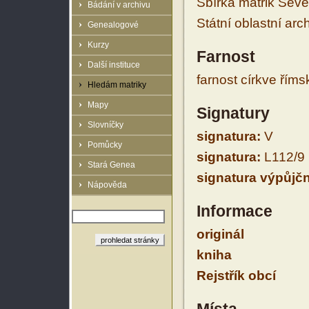
Sbírka matrik Sev
Bádání v archivu
Státní oblastní arc
Genealogové
Kurzy
Farnost
Další instituce
farnost církve řím
Hledám matriky
Mapy
Signatury
Slovníčky
signatura:
V
Pomůcky
signatura:
L112/9
Stará Genea
signatura výpůjčn
Nápověda
Informace
originál
kniha
Rejstřík obcí