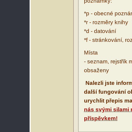
poznámky:
*p - obecné pozn
*r - rozměry knihy
*d - datování
*f - stránkování, r
Místa
- seznam, rejstřík 
obsaženy
Nalezli jste info
další fungování 
urychlit přepis m
nás svými silami
příspěvkem!