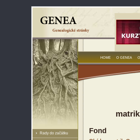
HOME
O GENEA
O
matrik
Fond
Rady do začátku