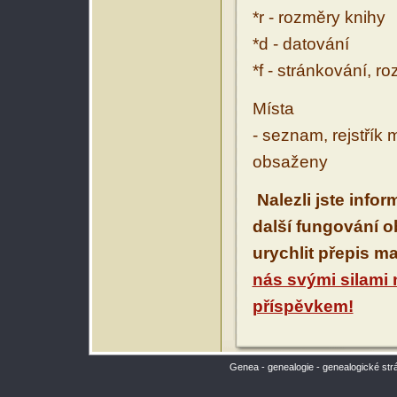
*r - rozměry knihy
*d - datování
*f - stránkování, r
Místa
- seznam, rejstřík 
obsaženy
Nalezli jste info
další fungování 
urychlit přepis m
nás svými silami
příspěvkem!
Genea - genealogie - genealogické str