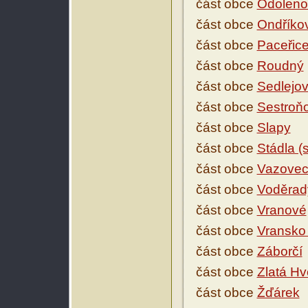
část obce
Odoleno
část obce
Ondříko
část obce
Paceřic
část obce
Roudný
část obce
Sedlejov
část obce
Sestroň
část obce
Slapy
část obce
Stádla (
část obce
Vazove
část obce
Voděrad
část obce
Vranové
část obce
Vransko 
část obce
Záborčí
část obce
Zlatá Hv
část obce
Žďárek