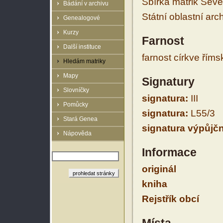
Sbírka matrik Sev
Bádání v archivu
Státní oblastní arc
Genealogové
Kurzy
Farnost
Další instituce
farnost církve řím
Hledám matriky
Mapy
Signatury
Slovníčky
signatura:
III
Pomůcky
signatura:
L55/3
Stará Genea
signatura výpůjčn
Nápověda
Informace
originál
kniha
Rejstřík obcí