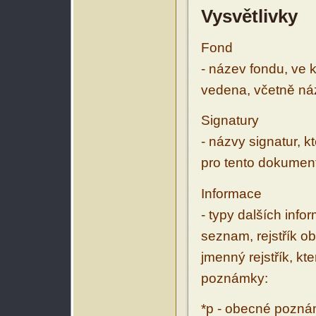
Vysvětlivky
Fond
- název fondu, ve 
vedena, včetně ná
Signatury
- názvy signatur, k
pro tento dokumen
Informace
- typy dalších inf
seznam, rejstřík ob
jmenný rejstřík, kt
poznámky:
*p - obecné pozn