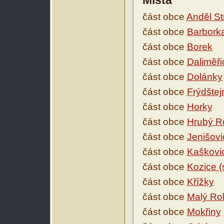
Místa
část obce
Anděl St
část obce
Barborka
část obce
Borek
část obce
Daliměři
část obce
Dolánky
část obce
Frýdštej
část obce
Horky
část obce
Hrubý R
část obce
Jenišovi
část obce
Kaškovi
část obce
Kozice (
část obce
Křížky
část obce
Malý Ro
část obce
Mokřiny