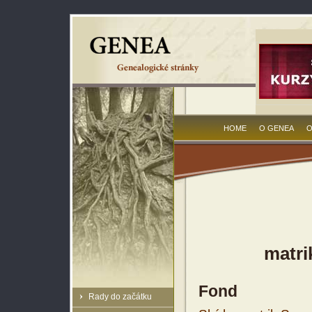
HOME
O GENEA
O
matri
Fond
Rady do začátku