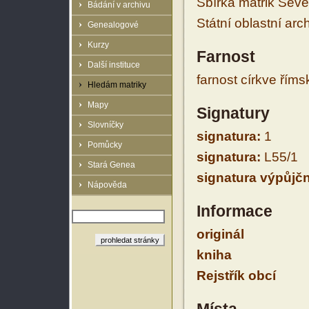
Sbírka matrik Sev
Bádání v archivu
Státní oblastní arc
Genealogové
Kurzy
Farnost
Další instituce
farnost církve řím
Hledám matriky
Mapy
Signatury
Slovníčky
signatura:
1
Pomůcky
signatura:
L55/1
Stará Genea
signatura výpůjčn
Nápověda
Informace
originál
kniha
Rejstřík obcí