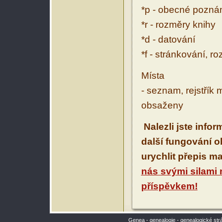
*p - obecné pozn
*r - rozměry knihy
*d - datování
*f - stránkování, r
Místa
- seznam, rejstřík 
obsaženy
Nalezli jste info
další fungování 
urychlit přepis m
nás svými silami
příspěvkem!
Genea - genealogie - genealogické str