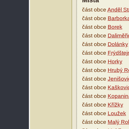
Místa
část obce
Anděl St
část obce
Barborka
část obce
Borek
část obce
Daliměři
část obce
Dolánky
část obce
Frýdštej
část obce
Horky
část obce
Hrubý R
část obce
Jenišovi
část obce
Kaškovi
část obce
Kopanin
část obce
Křížky
část obce
Loužek
část obce
Malý Ro