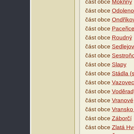
část obce
Mokřiny
část obce
Odoleno
část obce
Ondříko
část obce
Paceřic
část obce
Roudný
část obce
Sedlejov
část obce
Sestroň
část obce
Slapy
část obce
Stádla (
část obce
Vazove
část obce
Voděrad
část obce
Vranové
část obce
Vransko 
část obce
Záborčí
část obce
Zlatá Hv