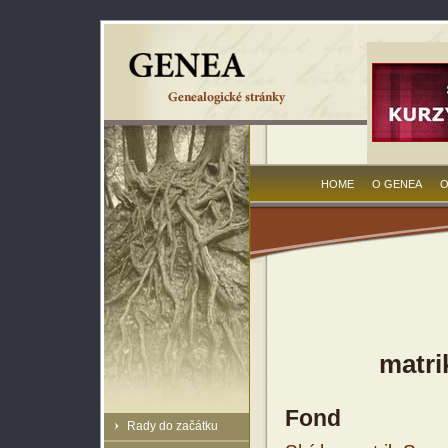
HOME
O GENEA
O
matri
Fond
Rady do začátku