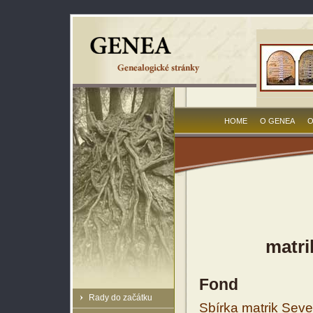
HOME
O GENEA
O
matri
Fond
Rady do začátku
Sbírka matrik Sev