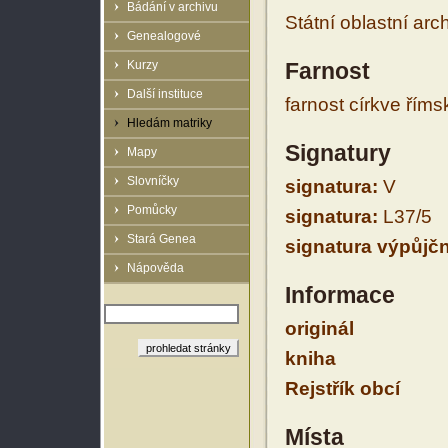
Bádání v archivu
Státní oblastní arc
Genealogové
Kurzy
Farnost
Další instituce
farnost církve řím
Hledám matriky
Signatury
Mapy
Slovníčky
signatura:
V
Pomůcky
signatura:
L37/5
Stará Genea
signatura výpůjčn
Nápověda
Informace
originál
kniha
Rejstřík obcí
Místa