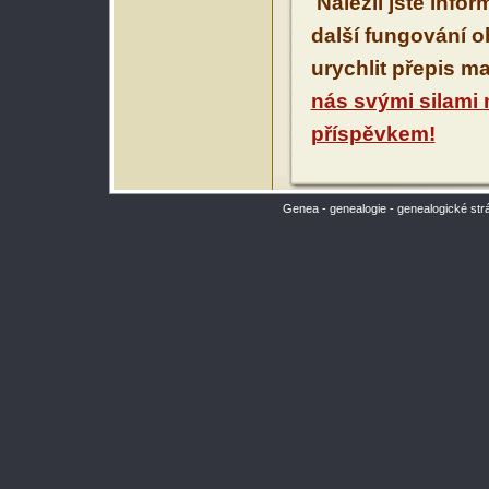
Nalezli jste info
další fungování 
urychlit přepis m
nás svými silami
příspěvkem!
Genea - genealogie - genealogické str