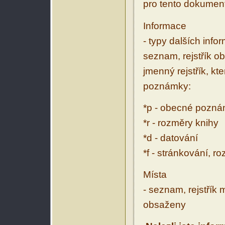
pro tento dokumen
Informace
- typy dalších inf
seznam, rejstřík ob
jmenný rejstřík, kt
poznámky:
*p - obecné pozn
*r - rozměry knihy
*d - datování
*f - stránkování, r
Místa
- seznam, rejstřík 
obsaženy