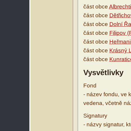
část obce
Albrecht
část obce
Dětřicho
část obce
Dolní Řa
část obce
Filipov (
část obce
Heřmani
část obce
Krásný 
část obce
Kunratic
Vysvětlivky
Fond
- název fondu, ve 
vedena, včetně ná
Signatury
- názvy signatur, k