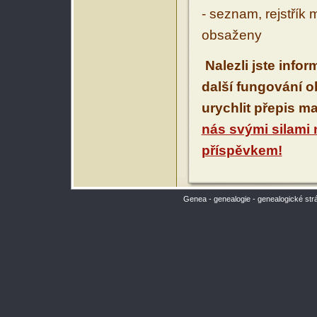
- seznam, rejstřík 
obsaženy
Nalezli jste info
další fungování 
urychlit přepis m
nás svými silami
příspěvkem!
Genea - genealogie - genealogické str