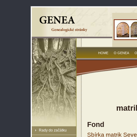
HOME
O GENEA
O
matri
Fond
Rady do začátku
Sbírka matrik Sev