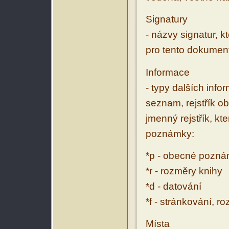
Signatury
- názvy signatur, k
pro tento dokumen
Informace
- typy dalších inf
seznam, rejstřík ob
jmenný rejstřík, kt
poznámky:
*p - obecné pozn
*r - rozměry knihy
*d - datování
*f - stránkování, r
Místa