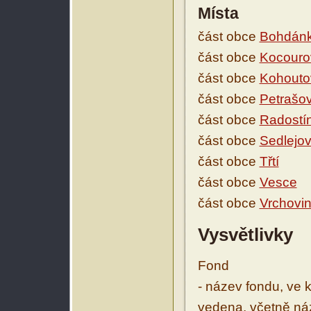
Místa
část obce
Bohdán
část obce
Kocouro
část obce
Kohouto
část obce
Petrašov
část obce
Radostí
část obce
Sedlejov
část obce
Třtí
část obce
Vesce
část obce
Vrchovi
Vysvětlivky
Fond
- název fondu, ve 
vedena, včetně ná