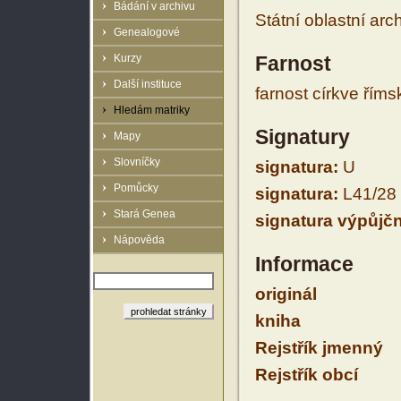
Bádání v archivu
Státní oblastní arc
Genealogové
Kurzy
Farnost
Další instituce
farnost církve řím
Hledám matriky
Signatury
Mapy
Slovníčky
signatura:
U
Pomůcky
signatura:
L41/28
Stará Genea
signatura výpůjčn
Nápověda
Informace
originál
kniha
Rejstřík jmenný
Rejstřík obcí