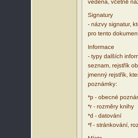
vedena, včetně ná
Signatury
- názvy signatur, k
pro tento dokumen
Informace
- typy dalších inf
seznam, rejstřík ob
jmenný rejstřík, kt
poznámky:
*p - obecné pozn
*r - rozměry knihy
*d - datování
*f - stránkování, r