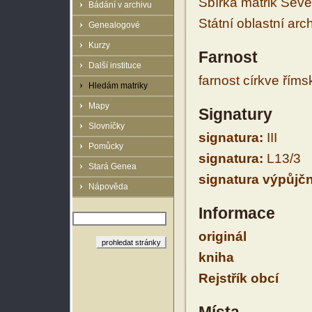
Sbírka matrik Sev
Bádání v archivu
Státní oblastní arc
Genealogové
Kurzy
Farnost
Další instituce
farnost církve řím
Hledám matriky
Mapy
Signatury
Slovníčky
signatura:
III
Pomůcky
signatura:
L13/3
Stará Genea
signatura výpůjčn
Nápověda
Informace
originál
kniha
Rejstřík obcí