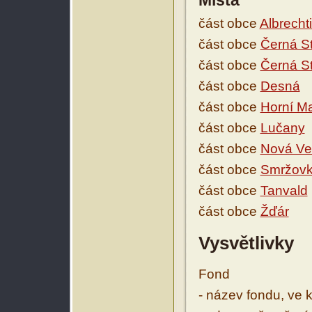
Místa
část obce
Albrecht
část obce
Černá S
část obce
Černá S
část obce
Desná
část obce
Horní M
část obce
Lučany
část obce
Nová Ve
část obce
Smržov
část obce
Tanvald
část obce
Žďár
Vysvětlivky
Fond
- název fondu, ve 