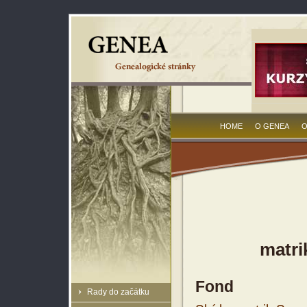
HOME
O GENEA
O
matri
Fond
Rady do začátku