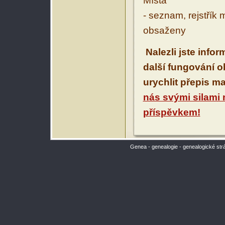
Místa
- seznam, rejstřík 
obsaženy
Nalezli jste info
další fungování 
urychlit přepis m
nás svými silami
příspěvkem!
Genea - genealogie - genealogické str