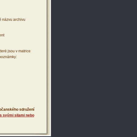
ě názvu archivu
ent
teré jsou v matrice
 poznámky:
 občanského sdružení
s svými silami nebo