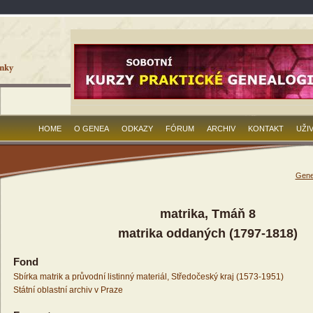
HOME
O GENEA
ODKAZY
FÓRUM
ARCHIV
KONTAKT
UŽI
Gene
matrika, Tmáň 8
matrika oddaných (1797-1818)
Fond
Sbírka matrik a průvodní listinný materiál, Středočeský kraj (1573-1951)
Státní oblastní archiv v Praze