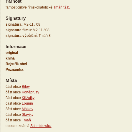
Farnost
farnost církve římskokatolické
Tmáň f.ř.k.
Signatury
signatura:
M2-11 / 08
signatura filmu:
M2-11 / 08
signatura výpůjční:
Tmáň 8
Informace
originál
kniha
Rejstřík obcí
Poznámka:
Místa
část obce
Bítov
část obce
Koněprusy
část obce
Křižatky
část obce
Lounín
část obce
Málkov
část obce
Slavíky
část obce
Tmaň
obec neznámá
Schmidowicz