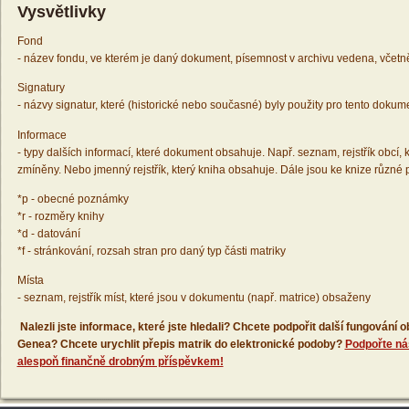
Vysvětlivky
Fond
- název fondu, ve kterém je daný dokument, písemnost v archivu vedena, včetn
Signatury
- názvy signatur, které (historické nebo současné) byly použity pro tento dokum
Informace
- typy dalších informací, které dokument obsahuje. Např. seznam, rejstřík obcí, k
zmíněny. Nebo jmenný rejstřík, který kniha obsahuje. Dále jsou ke knize různé
*p - obecné poznámky
*r - rozměry knihy
*d - datování
*f - stránkování, rozsah stran pro daný typ části matriky
Místa
- seznam, rejstřík míst, které jsou v dokumentu (např. matrice) obsaženy
Nalezli jste informace, které jste hledali? Chcete podpořit další fungování
Genea? Chcete urychlit přepis matrik do elektronické podoby?
Podpořte ná
alespoň finančně drobným příspěvkem!