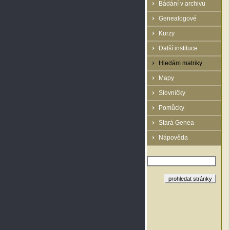
Bádání v archivu
Genealogové
Kurzy
Další instituce
Hledám matriky
Mapy
Slovníčky
Pomůcky
Stará Genea
Nápověda