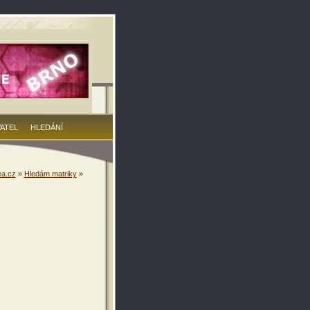
VATEL
HLEDÁNÍ
a.cz
»
Hledám matriky
»