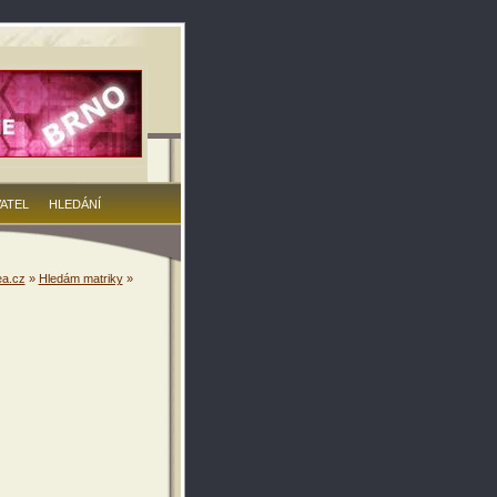
VATEL
HLEDÁNÍ
a.cz
»
Hledám matriky
»