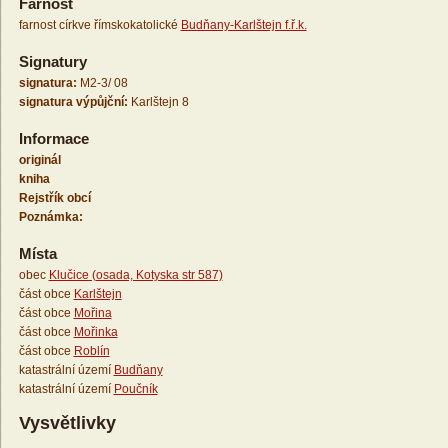
Farnost
farnost církve římskokatolické
Budňany-Karlštejn f.ř.k.
Signatury
signatura:
M2-3/ 08
signatura výpůjční:
Karlštejn 8
Informace
originál
kniha
Rejstřík obcí
Poznámka:
Místa
obec
Klučice (osada, Kotyska str 587)
část obce
Karlštejn
část obce
Mořina
část obce
Mořinka
část obce
Roblín
katastrální území
Budňany
katastrální území
Poučník
Vysvětlivky