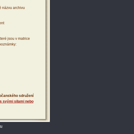
ě názvu archivu
ent
teré jsou v matrice
 poznámky:
 občanského sdružení
s svými silami nebo
bu