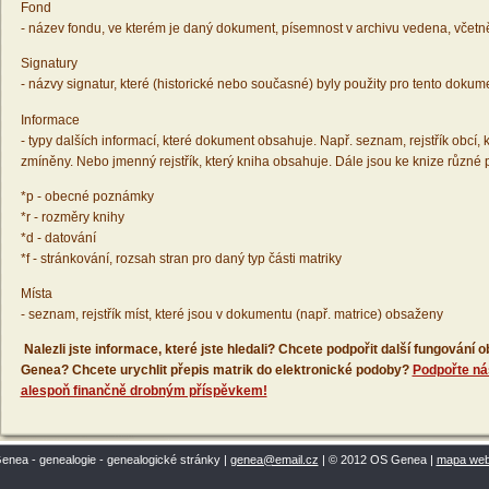
Fond
- název fondu, ve kterém je daný dokument, písemnost v archivu vedena, včetn
Signatury
- názvy signatur, které (historické nebo současné) byly použity pro tento dokum
Informace
- typy dalších informací, které dokument obsahuje. Např. seznam, rejstřík obcí, k
zmíněny. Nebo jmenný rejstřík, který kniha obsahuje. Dále jsou ke knize různé
*p - obecné poznámky
*r - rozměry knihy
*d - datování
*f - stránkování, rozsah stran pro daný typ části matriky
Místa
- seznam, rejstřík míst, které jsou v dokumentu (např. matrice) obsaženy
Nalezli jste informace, které jste hledali? Chcete podpořit další fungování
Genea? Chcete urychlit přepis matrik do elektronické podoby?
Podpořte ná
alespoň finančně drobným příspěvkem!
enea - genealogie - genealogické stránky |
genea@email.cz
| © 2012 OS Genea |
mapa we