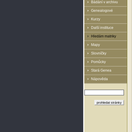
Bádání v archivu
Genealogové
Kurzy
Další instituce
Hledám matriky
Mapy
Slovníčky
Pomůcky
Stará Genea
Nápověda