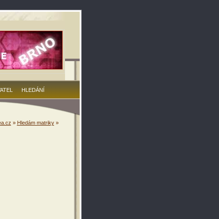
VATEL
HLEDÁNÍ
a.cz
»
Hledám matriky
»