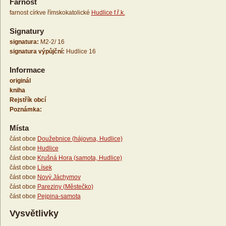
Farnost
farnost církve římskokatolické
Hudlice f.ř.k.
Signatury
signatura:
M2-2/ 16
signatura výpůjční:
Hudlice 16
Informace
originál
kniha
Rejstřík obcí
Poznámka:
Místa
část obce
Doužebnice (hájovna, Hudlice)
část obce
Hudlice
část obce
Krušná Hora (samota, Hudlice)
část obce
Lísek
část obce
Nový Jáchymov
část obce
Pareziny (Městečko)
část obce
Pejpina-samota
Vysvětlivky