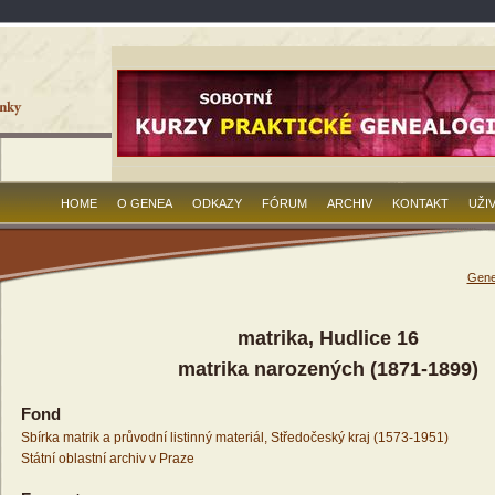
HOME
O GENEA
ODKAZY
FÓRUM
ARCHIV
KONTAKT
UŽI
Gene
matrika, Hudlice 16
matrika narozených (1871-1899)
Fond
Sbírka matrik a průvodní listinný materiál, Středočeský kraj (1573-1951)
Státní oblastní archiv v Praze