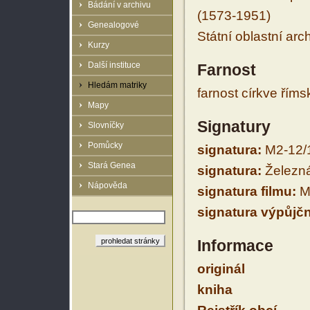
Bádání v archivu
(1573-1951)
Genealogové
Státní oblastní arc
Kurzy
Další instituce
Farnost
Hledám matriky
farnost církve řím
Mapy
Signatury
Slovníčky
Pomůcky
signatura:
M2-12/
Stará Genea
signatura:
Železná
Nápověda
signatura filmu:
M
signatura výpůjčn
Informace
originál
kniha