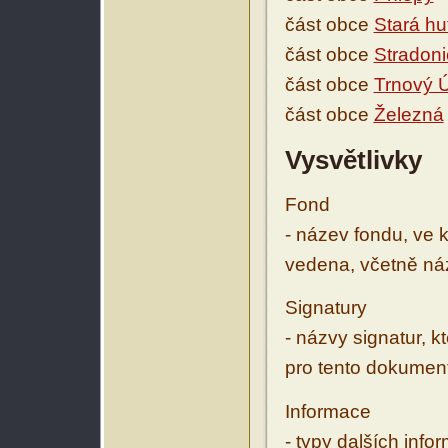
část obce
Stará hu
část obce
Stradoni
část obce
Trnový 
část obce
Železná
Vysvětlivky
Fond
- název fondu, ve 
vedena, včetně ná
Signatury
- názvy signatur, k
pro tento dokumen
Informace
- typy dalších inf