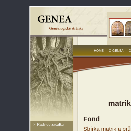
HOME
O GENEA
O
matrik
Fond
Rady do začátku
Sbírka matrik a prů