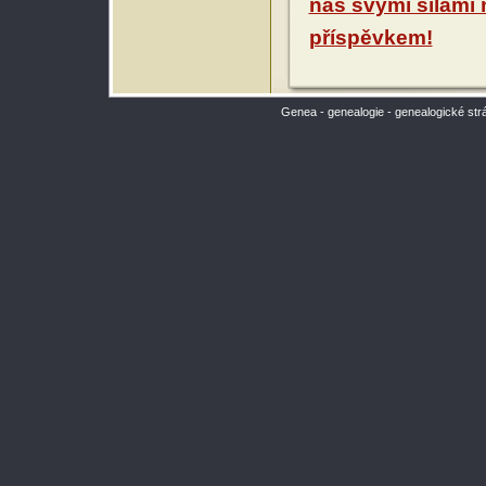
nás svými silami
příspěvkem!
Genea - genealogie - genealogické str