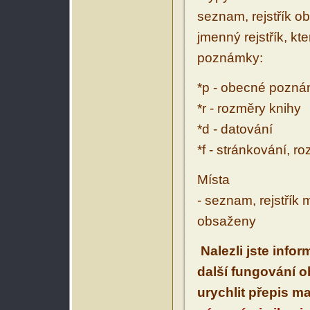
seznam, rejstřík ob
jmenný rejstřík, kt
poznámky:
*p - obecné pozn
*r - rozměry knihy
*d - datování
*f - stránkování, r
Místa
- seznam, rejstřík 
obsaženy
Nalezli jste info
další fungování 
urychlit přepis m