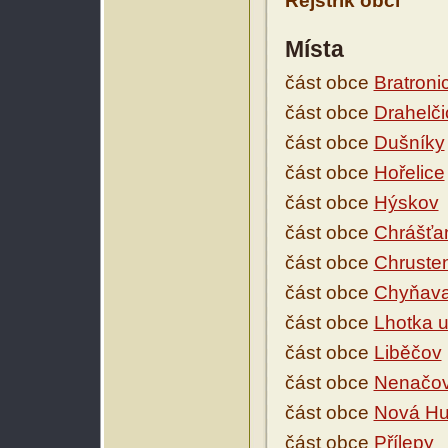
Rejstřík obcí
Místa
část obce
Bratroni
část obce
Drahelči
část obce
Dušníky
část obce
Hořelice
část obce
Hýskov
část obce
Chrášťa
část obce
Chruste
část obce
Chyňav
část obce
Lhotka 
část obce
Liběčov
část obce
Nenačov
část obce
Nová Hu
část obce
Přílepy