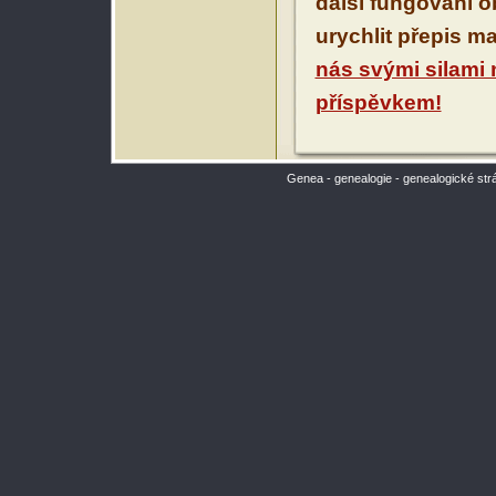
další fungování 
urychlit přepis m
nás svými silami
příspěvkem!
Genea - genealogie - genealogické str