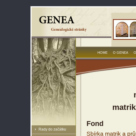
HOME
O GENEA
O
matrik
Fond
Rady do začátku
Sbírka matrik a prů