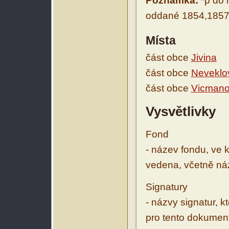
Poznámka:
*p do 
oddané 1854,185
Místa
část obce
Jivina
část obce
Neveklo
část obce
Vicman
Vysvětlivky
Fond
- název fondu, ve 
vedena, včetně ná
Signatury
- názvy signatur, k
pro tento dokumen