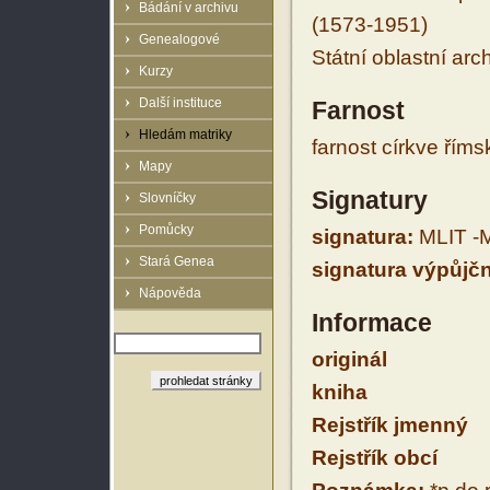
Bádání v archivu
(1573-1951)
Genealogové
Státní oblastní arc
Kurzy
Další instituce
Farnost
Hledám matriky
farnost církve řím
Mapy
Signatury
Slovníčky
Pomůcky
signatura:
MLIT -M
Stará Genea
signatura výpůjčn
Nápověda
Informace
originál
kniha
Rejstřík jmenný
Rejstřík obcí