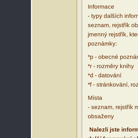
Informace
- typy dalších inf
seznam, rejstřík ob
jmenný rejstřík, kt
poznámky:
*p - obecné pozn
*r - rozměry knihy
*d - datování
*f - stránkování, r
Místa
- seznam, rejstřík 
obsaženy
Nalezli jste info