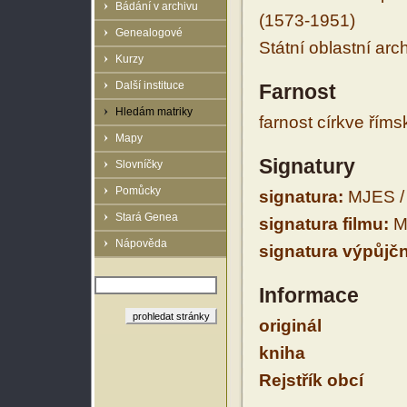
Bádání v archivu
(1573-1951)
Genealogové
Státní oblastní arc
Kurzy
Další instituce
Farnost
Hledám matriky
farnost církve řím
Mapy
Signatury
Slovníčky
Pomůcky
signatura:
MJES /
Stará Genea
signatura filmu:
M
Nápověda
signatura výpůjčn
Informace
originál
kniha
Rejstřík obcí