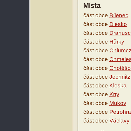
Místa
část obce
Bílenec
část obce
Dlesko
část obce
Drahusc
část obce
Hůrky
část obce
Chlumc
část obce
Chmele
část obce
Chotěšo
část obce
Jechnitz
část obce
Kleska
část obce
Krty
část obce
Mukov
část obce
Petrohr
část obce
Václavy