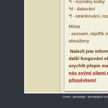
*r - rozměry knihy
*d - datování
*f - stránkování, r
Místa
- seznam, rejstřík 
obsaženy
Nalezli jste info
další fungování 
urychlit přepis m
nás svými silami
příspěvkem!
Genea - genealogie - genealogické str