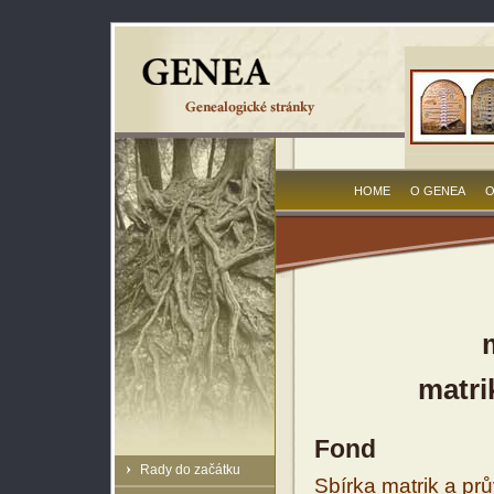
HOME
O GENEA
O
matri
Fond
Rady do začátku
Sbírka matrik a prů