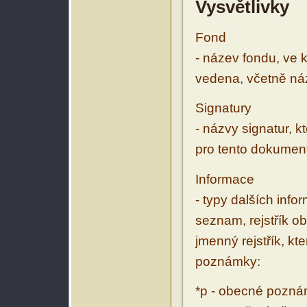
Vysvětlivky
Fond
- název fondu, ve 
vedena, včetně ná
Signatury
- názvy signatur, k
pro tento dokumen
Informace
- typy dalších inf
seznam, rejstřík ob
jmenný rejstřík, kt
poznámky:
*p - obecné pozn