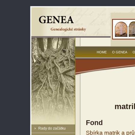
HOME
O GENEA
O
matri
Fond
Rady do začátku
Sbírka matrik a prů