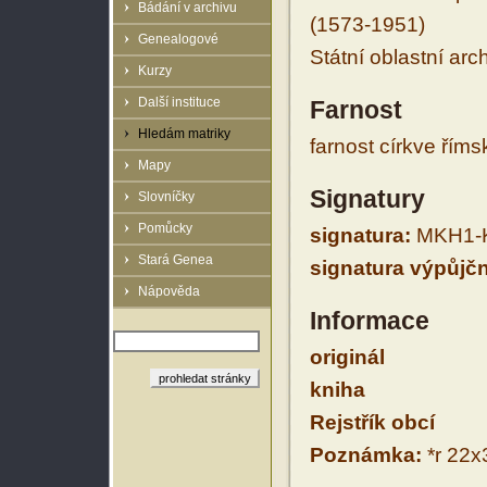
Bádání v archivu
(1573-1951)
Genealogové
Státní oblastní arc
Kurzy
Další instituce
Farnost
Hledám matriky
farnost církve řím
Mapy
Signatury
Slovníčky
Pomůcky
signatura:
MKH1-K
Stará Genea
signatura výpůjčn
Nápověda
Informace
originál
kniha
Rejstřík obcí
Poznámka:
*r 22x