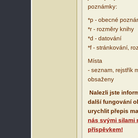
poznámky:
*p - obecné pozn
*r - rozměry knihy
*d - datování
*f - stránkování, r
Místa
- seznam, rejstřík 
obsaženy
Nalezli jste info
další fungování 
urychlit přepis m
nás svými silami
příspěvkem!