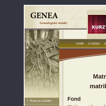
HOME
O GENEA
O
Matr
matri
Fond
Rady do začátku