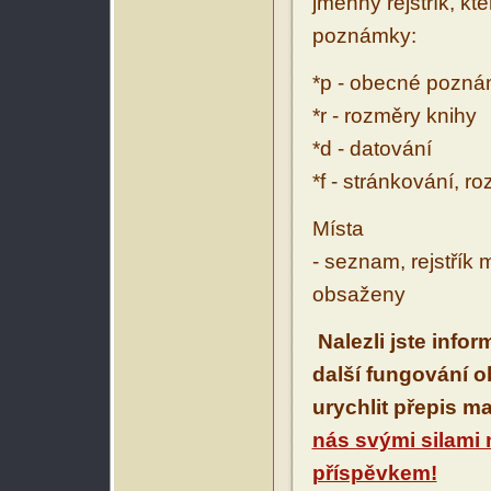
jmenný rejstřík, kt
poznámky:
*p - obecné pozn
*r - rozměry knihy
*d - datování
*f - stránkování, r
Místa
- seznam, rejstřík 
obsaženy
Nalezli jste info
další fungování 
urychlit přepis m
nás svými silami
příspěvkem!