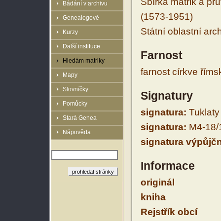
Sbírka matrik a prů
Bádání v archivu
(1573-1951)
Genealogové
Státní oblastní arc
Kurzy
Další instituce
Farnost
Hledám matriky
farnost církve řím
Mapy
Slovníčky
Signatury
Pomůcky
signatura:
Tuklaty 
Stará Genea
signatura:
M4-18/
Nápověda
signatura výpůjčn
Informace
originál
kniha
Rejstřík obcí