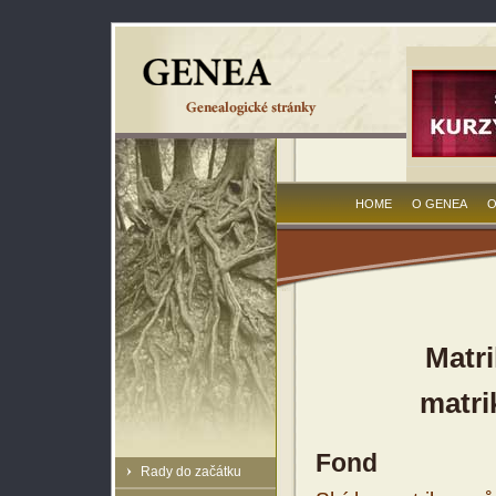
HOME
O GENEA
O
Matri
matri
Fond
Rady do začátku