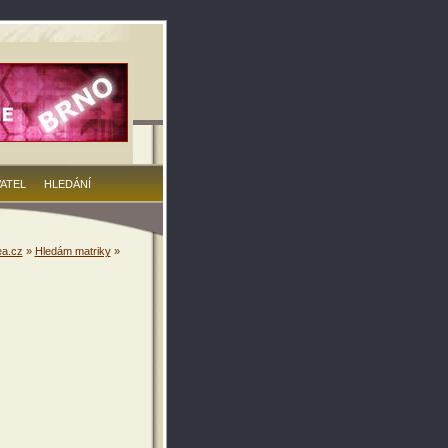
VATEL
HLEDÁNÍ
a.cz
»
Hledám matriky
»