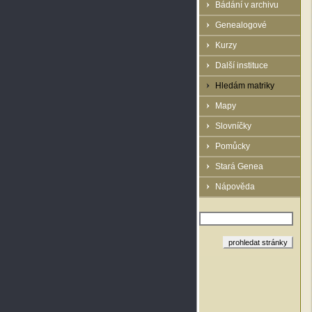
Bádání v archivu
Genealogové
Kurzy
Další instituce
Hledám matriky
Mapy
Slovníčky
Pomůcky
Stará Genea
Nápověda