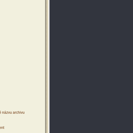
ě názvu archivu
ent