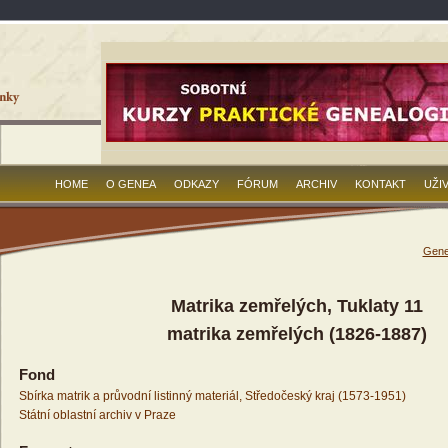
HOME
O GENEA
ODKAZY
FÓRUM
ARCHIV
KONTAKT
UŽI
Gene
Matrika zemřelých, Tuklaty 11
matrika zemřelých (1826-1887)
Fond
Sbírka matrik a průvodní listinný materiál, Středočeský kraj (1573-1951)
Státní oblastní archiv v Praze