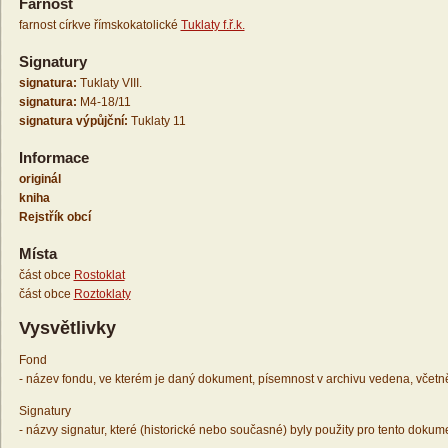
Farnost
farnost církve římskokatolické
Tuklaty f.ř.k.
Signatury
signatura:
Tuklaty VIII.
signatura:
M4-18/11
signatura výpůjční:
Tuklaty 11
Informace
originál
kniha
Rejstřík obcí
Místa
část obce
Rostoklat
část obce
Roztoklaty
Vysvětlivky
Fond
- název fondu, ve kterém je daný dokument, písemnost v archivu vedena, včetn
Signatury
- názvy signatur, které (historické nebo současné) byly použity pro tento dokum