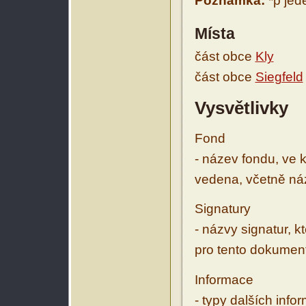
Poznámka:
*p jed
Místa
část obce
Kly
část obce
Siegfeld
Vysvětlivky
Fond
- název fondu, ve 
vedena, včetně ná
Signatury
- názvy signatur, k
pro tento dokumen
Informace
- typy dalších inf