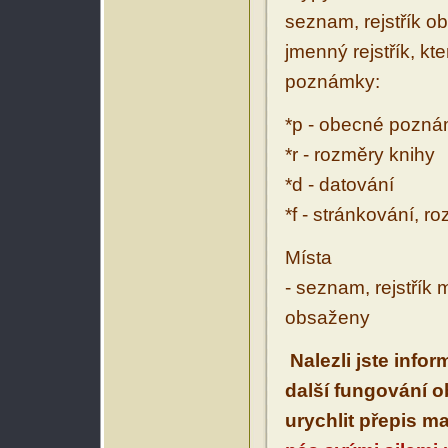
seznam, rejstřík ob
jmenný rejstřík, kt
poznámky:
*p - obecné pozn
*r - rozměry knihy
*d - datování
*f - stránkování, r
Místa
- seznam, rejstřík 
obsaženy
Nalezli jste info
další fungování 
urychlit přepis m