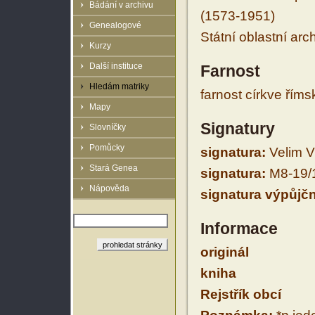
Bádání v archivu
(1573-1951)
Genealogové
Státní oblastní arc
Kurzy
Další instituce
Farnost
Hledám matriky
farnost církve řím
Mapy
Signatury
Slovníčky
Pomůcky
signatura:
Velim VI
Stará Genea
signatura:
M8-19/
Nápověda
signatura výpůjčn
Informace
originál
kniha
Rejstřík obcí