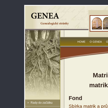
HOME
O GENEA
O
Matr
matrik
Fond
Rady do začátku
Sbírka matrik a prů