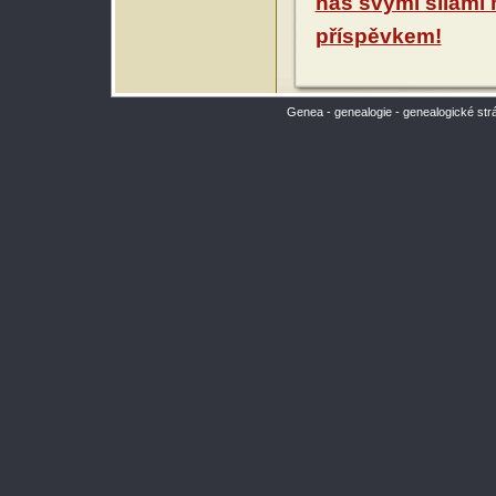
nás svými silami
příspěvkem!
Genea - genealogie - genealogické str