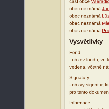
část obce
Všeradi
obec neznámá
Jan
obec neznámá
Lů
obec neznámá
Mle
obec neznámá
Po
Vysvětlivky
Fond
- název fondu, ve 
vedena, včetně ná
Signatury
- názvy signatur, k
pro tento dokumen
Informace