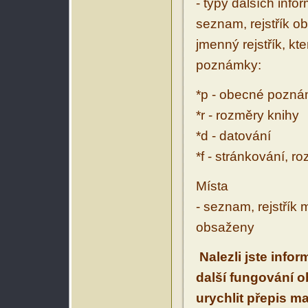
- typy dalších inf
seznam, rejstřík ob
jmenný rejstřík, kt
poznámky:
*p - obecné pozn
*r - rozměry knihy
*d - datování
*f - stránkování, r
Místa
- seznam, rejstřík 
obsaženy
Nalezli jste info
další fungování 
urychlit přepis m