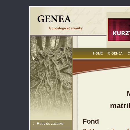
HOME
O GENEA
O
matri
Fond
Rady do začátku