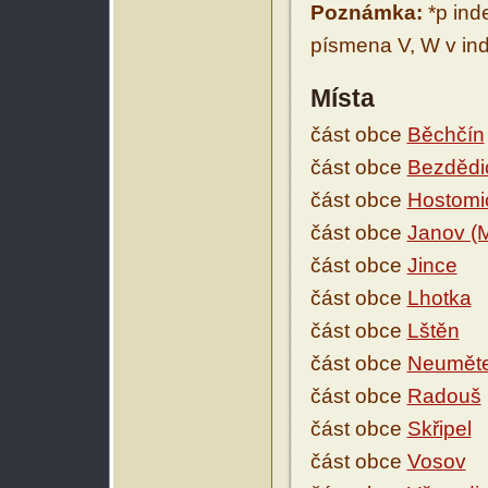
Poznámka:
*p ind
písmena V, W v ind
Místa
část obce
Běchčín
část obce
Bezdědi
část obce
Hostomi
část obce
Janov (M
část obce
Jince
část obce
Lhotka
část obce
Lštěn
část obce
Neuměte
část obce
Radouš
část obce
Skřipel
část obce
Vosov