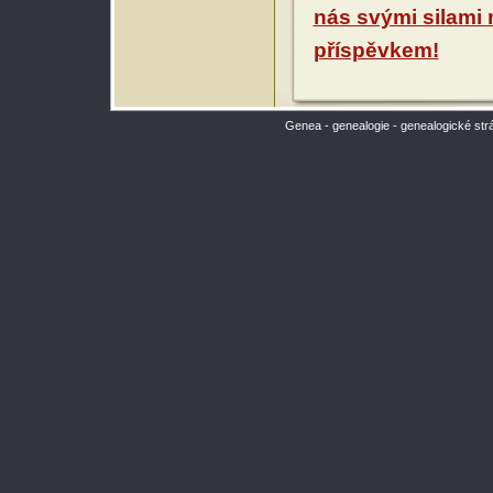
nás svými silami
příspěvkem!
Genea - genealogie - genealogické str