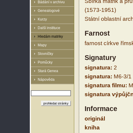
Sbírka matrik a prů
Bádání v archivu
(1573-1951)
Genealogové
Státní oblastní arc
Kurzy
Další instituce
Farnost
Hledám matriky
farnost církve řím
Mapy
Slovníčky
Signatury
Pomůcky
signatura:
2
Stará Genea
signatura:
M6-3/1
Nápověda
signatura filmu:
M
signatura výpůjčn
Informace
originál
kniha