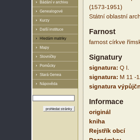
Bádání v archivu
(1573-1951)
Genealogové
Státní oblastní arc
Kurzy
Další instituce
Farnost
Hledám matriky
farnost církve řím
Mapy
Signatury
Slovníčky
Pomůcky
signatura:
Q I.
Stará Genea
signatura:
M 11 -1
Nápověda
signatura výpůjčn
Informace
originál
kniha
Rejstřík obcí