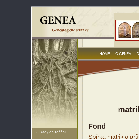
HOME
O GENEA
O
matri
Fond
Rady do začátku
Sbírka matrik a prů