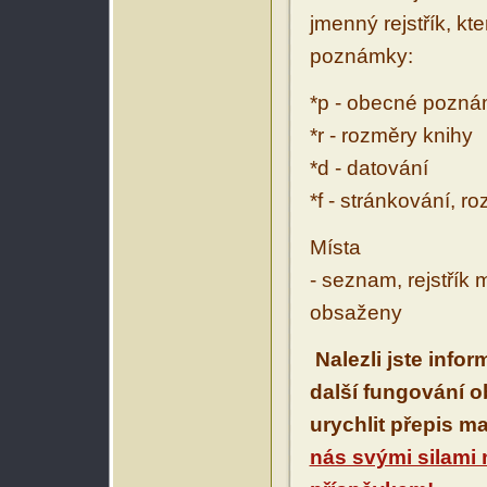
jmenný rejstřík, kt
poznámky:
*p - obecné pozn
*r - rozměry knihy
*d - datování
*f - stránkování, r
Místa
- seznam, rejstřík 
obsaženy
Nalezli jste info
další fungování 
urychlit přepis m
nás svými silami