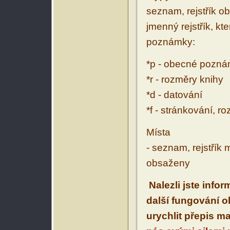
seznam, rejstřík ob
jmenný rejstřík, kt
poznámky:
*p - obecné pozn
*r - rozměry knihy
*d - datování
*f - stránkování, r
Místa
- seznam, rejstřík 
obsaženy
Nalezli jste info
další fungování 
urychlit přepis m