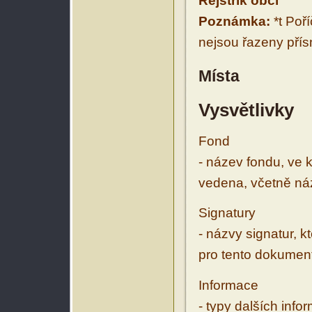
Rejstřík obcí
Poznámka:
*t Poř
nejsou řazeny přís
Místa
Vysvětlivky
Fond
- název fondu, ve 
vedena, včetně ná
Signatury
- názvy signatur, k
pro tento dokumen
Informace
- typy dalších inf