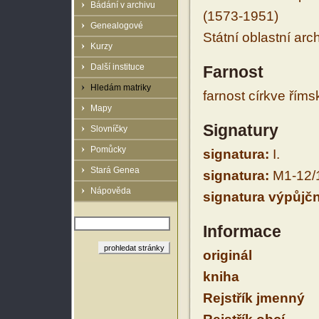
Bádání v archivu
(1573-1951)
Genealogové
Státní oblastní arc
Kurzy
Další instituce
Farnost
Hledám matriky
farnost církve řím
Mapy
Signatury
Slovníčky
Pomůcky
signatura:
I.
Stará Genea
signatura:
M1-12/
Nápověda
signatura výpůjčn
Informace
originál
kniha
Rejstřík jmenný