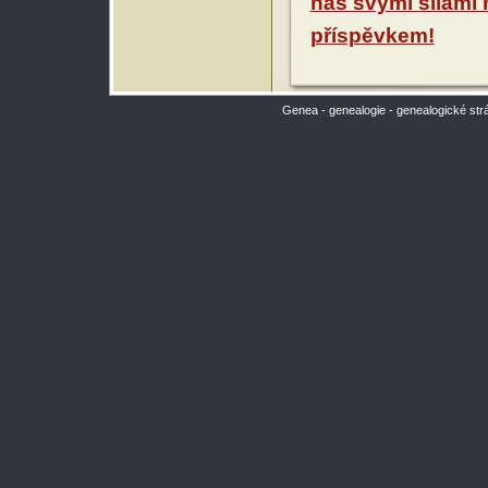
nás svými silami
příspěvkem!
Genea - genealogie - genealogické str