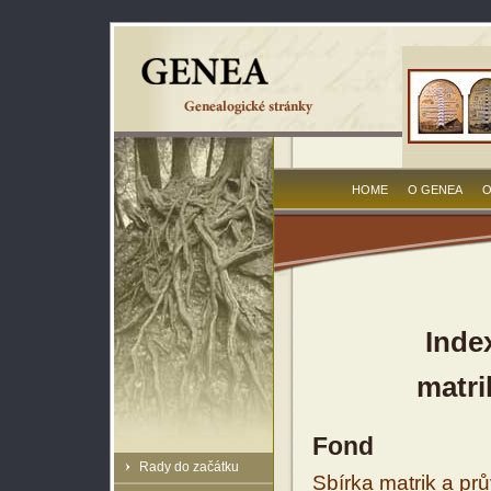
HOME
O GENEA
O
Inde
matri
Fond
Rady do začátku
Sbírka matrik a prů