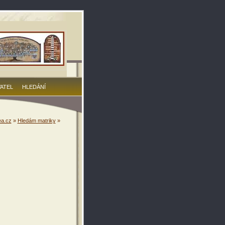
VATEL
HLEDÁNÍ
a.cz
»
Hledám matriky
»