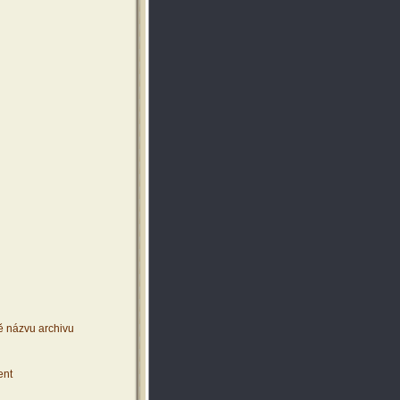
ě názvu archivu
ent