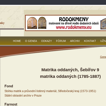
HOME
O GENEA
ODKAZY
FÓRUM
ARCHIV
KONTAKT
UŽI
Gene
Matrika oddaných, Šebířov 9
matrika oddaných (1785-1887)
Fond
Sbírka matrik a průvodní listinný materiál, Středočeský kraj (1573-1951)
Státní oblastní archiv v Praze
Farnost