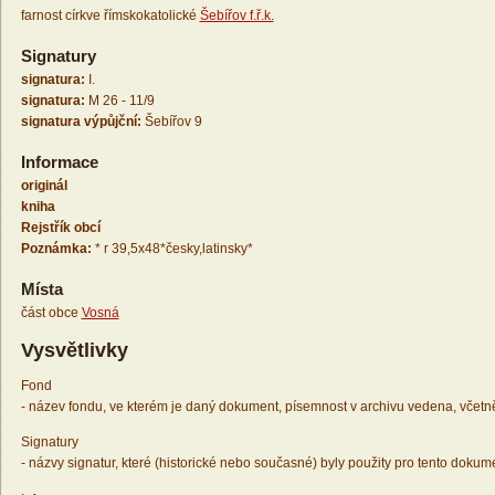
farnost církve římskokatolické
Šebířov f.ř.k.
Signatury
signatura:
I.
signatura:
M 26 - 11/9
signatura výpůjční:
Šebířov 9
Informace
originál
kniha
Rejstřík obcí
Poznámka:
* r 39,5x48*česky,latinsky*
Místa
část obce
Vosná
Vysvětlivky
Fond
- název fondu, ve kterém je daný dokument, písemnost v archivu vedena, včetn
Signatury
- názvy signatur, které (historické nebo současné) byly použity pro tento dokum