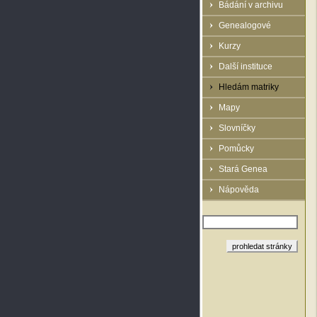
Bádání v archivu
Genealogové
Kurzy
Další instituce
Hledám matriky
Mapy
Slovníčky
Pomůcky
Stará Genea
Nápověda