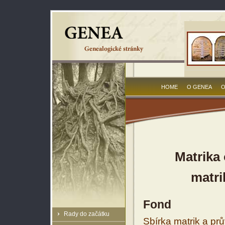
HOME
O GENEA
O
Matrika
matri
Fond
Rady do začátku
Sbírka matrik a prů