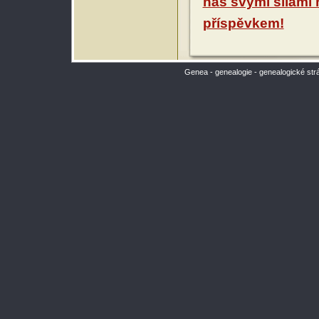
nás svými silami
příspěvkem!
Genea - genealogie - genealogické str