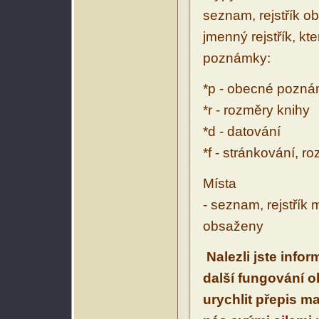
seznam, rejstřík ob
jmenný rejstřík, kt
poznámky:
*p - obecné pozn
*r - rozměry knihy
*d - datování
*f - stránkování, r
Místa
- seznam, rejstřík 
obsaženy
Nalezli jste info
další fungování 
urychlit přepis m