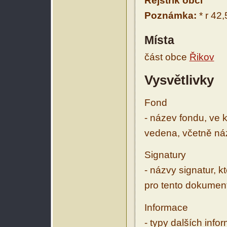
Rejstřík obcí
Poznámka:
* r 42,
Místa
část obce
Řikov
Vysvětlivky
Fond
- název fondu, ve 
vedena, včetně ná
Signatury
- názvy signatur, k
pro tento dokumen
Informace
- typy dalších inf