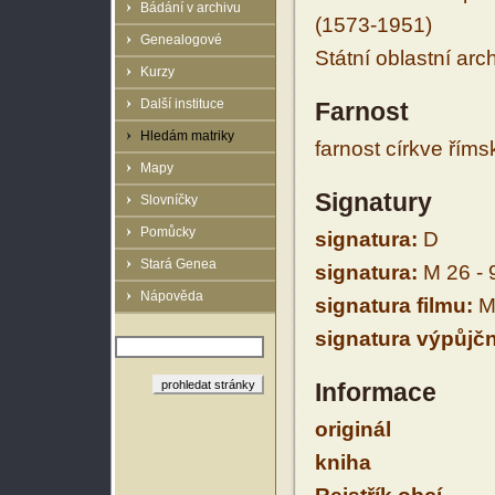
Bádání v archivu
(1573-1951)
Genealogové
Státní oblastní arc
Kurzy
Další instituce
Farnost
Hledám matriky
farnost církve řím
Mapy
Signatury
Slovníčky
Pomůcky
signatura:
D
Stará Genea
signatura:
M 26 - 
Nápověda
signatura filmu:
M 
signatura výpůjčn
Informace
originál
kniha