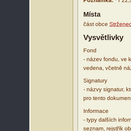
Poznámka:
* r 22,
Místa
část obce
Stržene
Vysvětlivky
Fond
- název fondu, ve 
vedena, včetně ná
Signatury
- názvy signatur, k
pro tento dokumen
Informace
- typy dalších inf
seznam, rejstřík ob