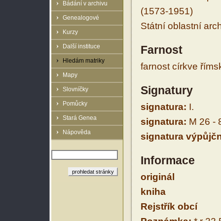
Bádání v archivu
(1573-1951)
Genealogové
Státní oblastní arc
Kurzy
Další instituce
Farnost
Hledám matriky
farnost církve řím
Mapy
Signatury
Slovníčky
Pomůcky
signatura:
I.
Stará Genea
signatura:
M 26 - 
Nápověda
signatura výpůjčn
Informace
originál
kniha
Rejstřík obcí