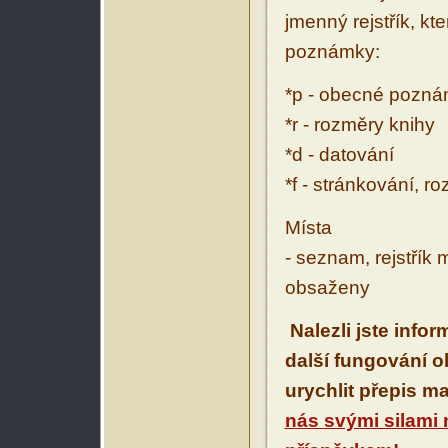
jmenný rejstřík, kt
poznámky:
*p - obecné pozn
*r - rozměry knihy
*d - datování
*f - stránkování, r
Místa
- seznam, rejstřík 
obsaženy
Nalezli jste info
další fungování 
urychlit přepis m
nás svými silami