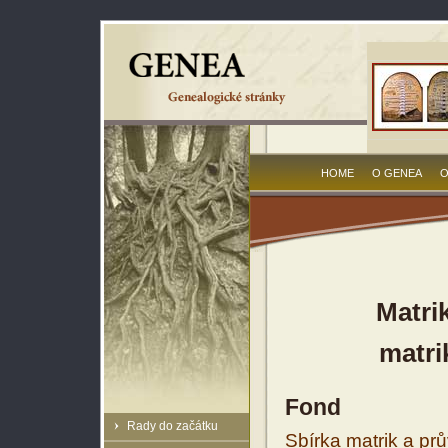
HOME
O GENEA
O
Matri
matri
Fond
Rady do začátku
Sbírka matrik a prů