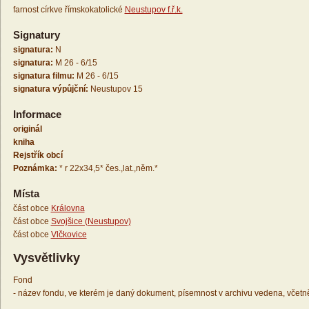
farnost církve římskokatolické
Neustupov f.ř.k.
Signatury
signatura:
N
signatura:
M 26 - 6/15
signatura filmu:
M 26 - 6/15
signatura výpůjční:
Neustupov 15
Informace
originál
kniha
Rejstřík obcí
Poznámka:
* r 22x34,5* čes.,lat.,něm.*
Místa
část obce
Královna
část obce
Svojšice (Neustupov)
část obce
Vlčkovice
Vysvětlivky
Fond
- název fondu, ve kterém je daný dokument, písemnost v archivu vedena, včetn