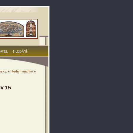
VATEL
HLEDÁNÍ
a.cz
»
Hledám matriky
»
ov 15