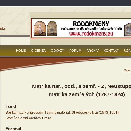
HOME
O GENEA
ODKAZY
FÓRUM
ARCHIV
KONTAKT
UŽI
Gene
Matrika nar., odd., a zemř. - Z, Neustup
matrika zemřelých (1787-1824)
Fond
Sbírka matrik a průvodní listinný materiál, Středočeský kraj (1573-1951)
Státní oblastní archiv v Praze
Farnost