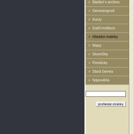
Bádání v archivu
Genealogové
Kurzy
Další instituce
Hledám matriky
Mapy
Slovníčky
Pomůcky
Stará Genea
Nápověda