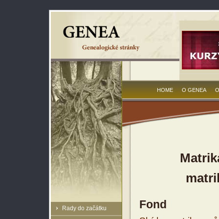
HOME
O GENEA
O
Matrik
matri
Fond
Rady do začátku