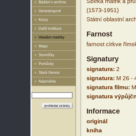
Sbírka matrik a prů
Bádání v archivu
(1573-1951)
Genealogové
Státní oblastní arc
Kurzy
Další instituce
Farnost
Hledám matriky
farnost církve řím
Mapy
Slovníčky
Signatury
Pomůcky
signatura:
2
Stará Genea
signatura:
M 26 - 
Nápověda
signatura filmu:
M 
signatura výpůjčn
Informace
originál
kniha