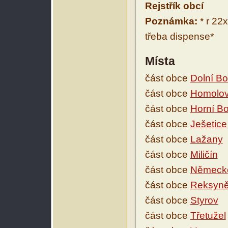
Rejstřík obcí
Poznámka:
* r 22x
třeba dispense*
Místa
část obce
Dolní Bo
část obce
Homolov 
část obce
Horní B
část obce
Ješetice
část obce
Lažany
část obce
Miličín
část obce
Německé
část obce
Reksyn
část obce
Styrov
část obce
Třetužel