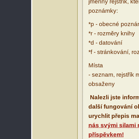
jmenný rejstřík, kt
poznámky:
*p - obecné pozn
*r - rozměry knihy
*d - datování
*f - stránkování, r
Místa
- seznam, rejstřík 
obsaženy
Nalezli jste info
další fungování 
urychlit přepis m
nás svými silami
příspěvkem!