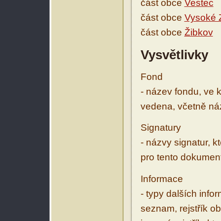
část obce
Vestec
část obce
Vysoké 
část obce
Žibkov
Vysvětlivky
Fond
- název fondu, ve 
vedena, včetně ná
Signatury
- názvy signatur, k
pro tento dokumen
Informace
- typy dalších inf
seznam, rejstřík ob