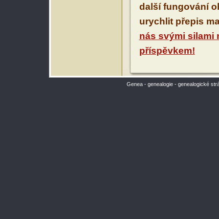
další fungování 
urychlit přepis m
nás svými silami
příspěvkem!
Genea - genealogie - genealogické str