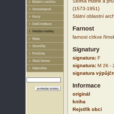
Sbírka matrik a prů
Bádání v archivu
(1573-1951)
Genealogové
Státní oblastní arc
Kurzy
Další instituce
Farnost
Hledám matriky
farnost církve řím
Mapy
Slovníčky
Signatury
Pomůcky
signatura:
F
Stará Genea
signatura:
M 26 - 
Nápověda
signatura výpůjčn
Informace
originál
kniha
Rejstřík obcí