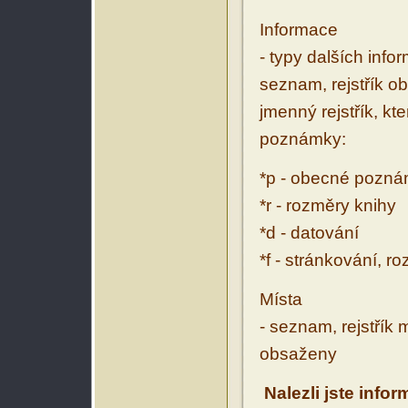
Informace
- typy dalších inf
seznam, rejstřík ob
jmenný rejstřík, kt
poznámky:
*p - obecné pozn
*r - rozměry knihy
*d - datování
*f - stránkování, r
Místa
- seznam, rejstřík 
obsaženy
Nalezli jste info