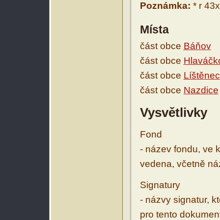
Poznámka:
* r 43x
Místa
část obce
Báňov
část obce
Hlaváčk
část obce
Líštěnec
část obce
Nazdice
Vysvětlivky
Fond
- název fondu, ve 
vedena, včetně ná
Signatury
- názvy signatur, k
pro tento dokumen