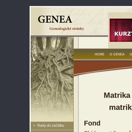
HOME
O GENEA
O
Matrika
matrik
Fond
Rady do začátku