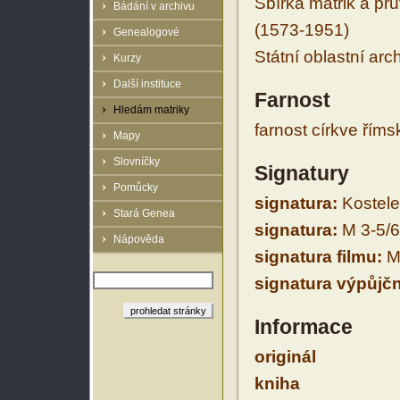
Sbírka matrik a prů
Bádání v archivu
(1573-1951)
Genealogové
Státní oblastní arc
Kurzy
Další instituce
Farnost
Hledám matriky
farnost církve řím
Mapy
Slovníčky
Signatury
Pomůcky
signatura:
Kostele
Stará Genea
signatura:
M 3-5/6
Nápověda
signatura filmu:
M 
signatura výpůjčn
Informace
originál
kniha