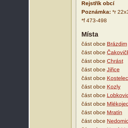
Rejstřík obcí
Poznámka:
*r 22x
*f 473-498
Místa
část obce
Brázdim
část obce
Čakovič
část obce
Chrást
část obce
Jiřice
část obce
Kostele
část obce
Kozly
část obce
Lobkovi
část obce
Mlékoje
část obce
Mratín
část obce
Nedomi