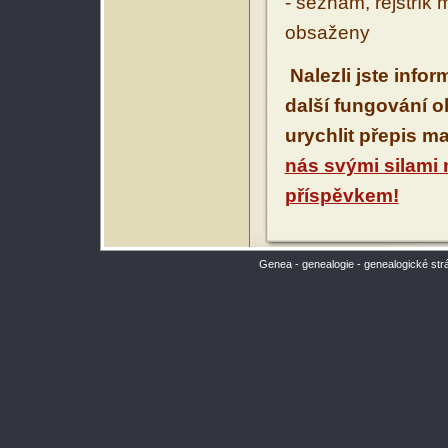
- seznam, rejstřík 
obsaženy
Nalezli jste info
další fungování 
urychlit přepis m
nás svými silami
příspěvkem!
Genea - genealogie - genealogické str