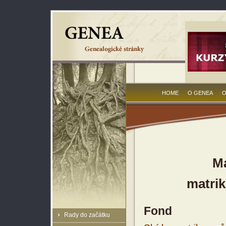
HOME
O GENEA
O
Ma
matrik
Fond
Rady do začátku