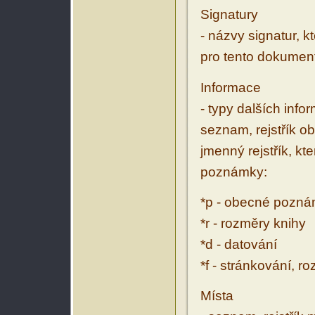
Signatury
- názvy signatur, k
pro tento dokumen
Informace
- typy dalších inf
seznam, rejstřík ob
jmenný rejstřík, kt
poznámky:
*p - obecné pozn
*r - rozměry knihy
*d - datování
*f - stránkování, r
Místa