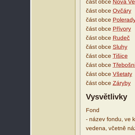
část obce
Nová Ve
část obce
Ovčáry
část obce
Polerad
část obce
Přívory
část obce
Rudeč
část obce
Sluhy
část obce
Tišice
část obce
Třebošn
část obce
Všetaty
část obce
Záryby
Vysvětlivky
Fond
- název fondu, ve 
vedena, včetně ná