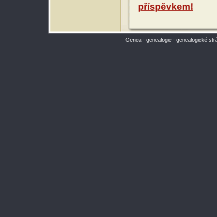
příspěvkem!
Genea - genealogie - genealogické str