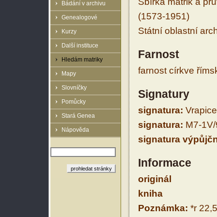
Sbírka matrik a prů
Bádání v archivu
(1573-1951)
Genealogové
Státní oblastní arc
Kurzy
Další instituce
Farnost
Hledám matriky
farnost církve řím
Mapy
Slovníčky
Signatury
Pomůcky
signatura:
Vrapice 
Stará Genea
signatura:
M7-1V/
Nápověda
signatura výpůjčn
Informace
originál
kniha
Poznámka:
*r 22,