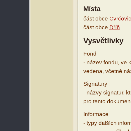
Místa
část obce
Cvrčovi
část obce
Dříň
Vysvětlivky
Fond
- název fondu, ve 
vedena, včetně ná
Signatury
- názvy signatur, k
pro tento dokumen
Informace
- typy dalších inf