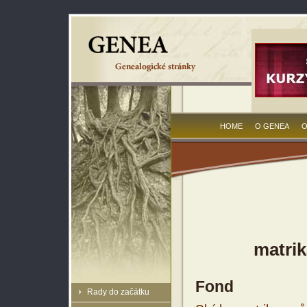
HOME
O GENEA
O
matrik
Fond
Rady do začátku