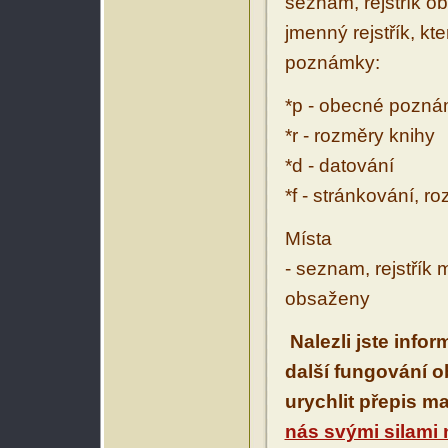
seznam, rejstřík ob
jmenný rejstřík, kt
poznámky:
*p - obecné pozn
*r - rozměry knihy
*d - datování
*f - stránkování, r
Místa
- seznam, rejstřík 
obsaženy
Nalezli jste info
další fungování 
urychlit přepis m
nás svými silami