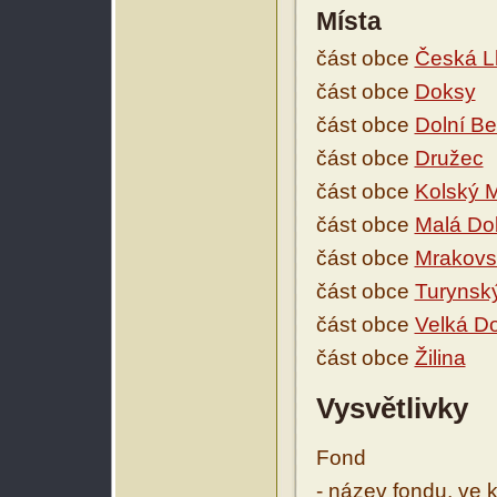
Místa
část obce
Česká L
část obce
Doksy
část obce
Dolní B
část obce
Družec
část obce
Kolský 
část obce
Malá Do
část obce
Mrakovs
část obce
Turynsk
část obce
Velká D
část obce
Žilina
Vysvětlivky
Fond
- název fondu, ve 