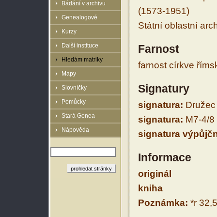
Bádání v archivu
(1573-1951)
Genealogové
Státní oblastní arc
Kurzy
Další instituce
Farnost
Hledám matriky
farnost církve řím
Mapy
Signatury
Slovníčky
Pomůcky
signatura:
Družec B
Stará Genea
signatura:
M7-4/8
Nápověda
signatura výpůjčn
Informace
originál
kniha
Poznámka:
*r 32,