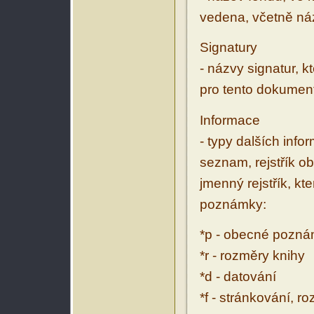
vedena, včetně ná
Signatury
- názvy signatur, k
pro tento dokumen
Informace
- typy dalších inf
seznam, rejstřík ob
jmenný rejstřík, kt
poznámky:
*p - obecné pozn
*r - rozměry knihy
*d - datování
*f - stránkování, r