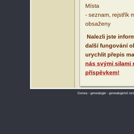
Místa
- seznam, rejstřík 
obsaženy
Nalezli jste info
další fungování 
urychlit přepis m
nás svými silami
příspěvkem!
Genea - genealogie - genealogické str