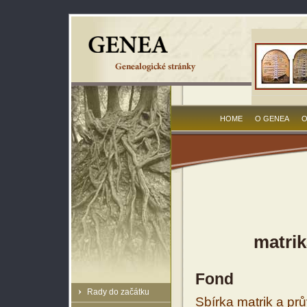
HOME
O GENEA
O
matrik
Fond
Rady do začátku
Sbírka matrik a prů