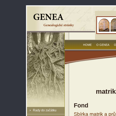
HOME
O GENEA
O
matrik
Fond
Rady do začátku
Sbírka matrik a prů