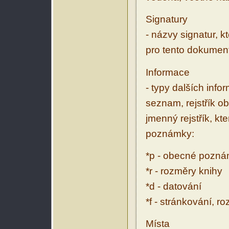
Signatury
- názvy signatur, k
pro tento dokumen
Informace
- typy dalších inf
seznam, rejstřík ob
jmenný rejstřík, kt
poznámky:
*p - obecné pozn
*r - rozměry knihy
*d - datování
*f - stránkování, r
Místa