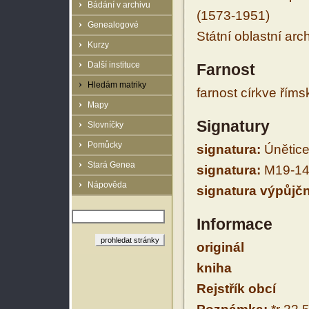
Bádání v archivu
(1573-1951)
Genealogové
Státní oblastní arc
Kurzy
Další instituce
Farnost
Hledám matriky
farnost církve řím
Mapy
Signatury
Slovníčky
Pomůcky
signatura:
Únětice
Stará Genea
signatura:
M19-14
Nápověda
signatura výpůjčn
Informace
originál
kniha
Rejstřík obcí