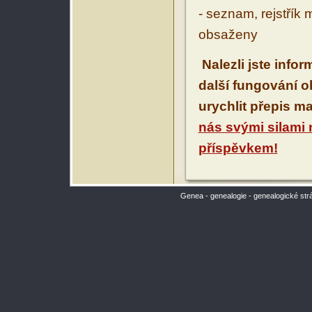
- seznam, rejstřík 
obsaženy
Nalezli jste info
další fungování 
urychlit přepis m
nás svými silami
příspěvkem!
Genea - genealogie - genealogické str