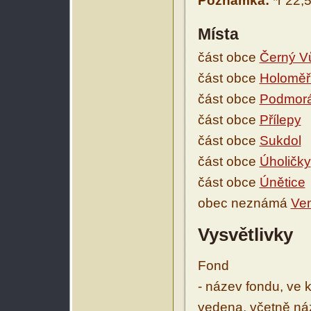
Poznámka:
*r 22,
Místa
část obce
Černý V
část obce
Holoměř
část obce
Podmorá
část obce
Přílepy
část obce
Sukdol
část obce
Úholičky
část obce
Únětice
obec neznámá
Ve
Vysvětlivky
Fond
- název fondu, ve 
vedena, včetně ná