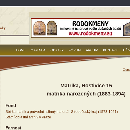
HOME
O GENEA
ODKAZY
FÓRUM
ARCHIV
KONTAKT
UŽI
Gene
Matrika, Hostivice 15
matrika narozených (1883-1894)
Fond
Sbírka matrik a průvodní listinný materiál, Středočeský kraj (1573-1951)
Státní oblastní archiv v Praze
Farnost