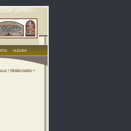
VATEL
HLEDÁNÍ
a.cz
»
Hledám matriky
»