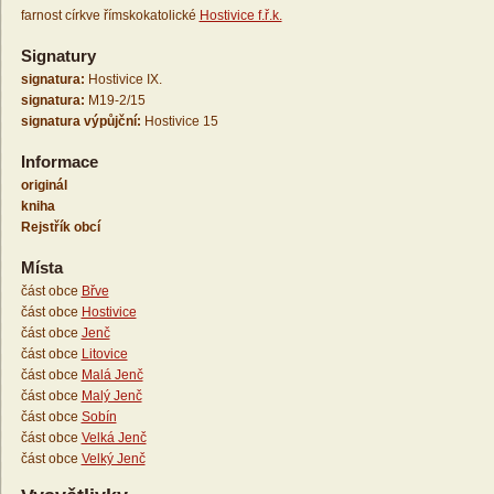
farnost církve římskokatolické
Hostivice f.ř.k.
Signatury
signatura:
Hostivice IX.
signatura:
M19-2/15
signatura výpůjční:
Hostivice 15
Informace
originál
kniha
Rejstřík obcí
Místa
část obce
Břve
část obce
Hostivice
část obce
Jenč
část obce
Litovice
část obce
Malá Jenč
část obce
Malý Jenč
část obce
Sobín
část obce
Velká Jenč
část obce
Velký Jenč