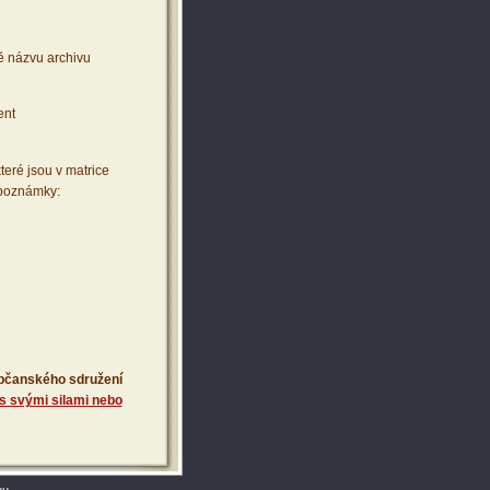
ě názvu archivu
ent
teré jsou v matrice
 poznámky:
 občanského sdružení
s svými silami nebo