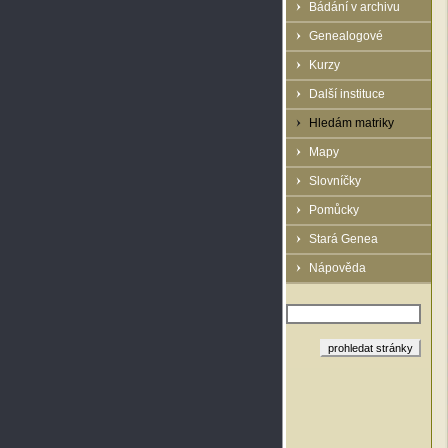
Bádání v archivu
Genealogové
Kurzy
Další instituce
Hledám matriky
Mapy
Slovníčky
Pomůcky
Stará Genea
Nápověda