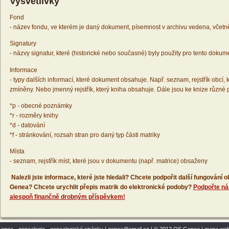
Vysvětlivky
Fond
- název fondu, ve kterém je daný dokument, písemnost v archivu vedena, včetn
Signatury
- názvy signatur, které (historické nebo současné) byly použity pro tento dokum
Informace
- typy dalších informací, které dokument obsahuje. Např. seznam, rejstřík obcí, k
zmíněny. Nebo jmenný rejstřík, který kniha obsahuje. Dále jsou ke knize různé
*p - obecné poznámky
*r - rozměry knihy
*d - datování
*f - stránkování, rozsah stran pro daný typ části matriky
Místa
- seznam, rejstřík míst, které jsou v dokumentu (např. matrice) obsaženy
Nalezli jste informace, které jste hledali? Chcete podpořit další fungování
Genea? Chcete urychlit přepis matrik do elektronické podoby?
Podpořte ná
alespoň finančně drobným příspěvkem!