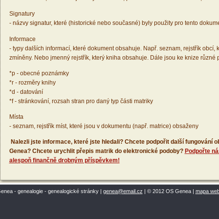
Signatury
- názvy signatur, které (historické nebo současné) byly použity pro tento dokum
Informace
- typy dalších informací, které dokument obsahuje. Např. seznam, rejstřík obcí, k
zmíněny. Nebo jmenný rejstřík, který kniha obsahuje. Dále jsou ke knize různé
*p - obecné poznámky
*r - rozměry knihy
*d - datování
*f - stránkování, rozsah stran pro daný typ části matriky
Místa
- seznam, rejstřík míst, které jsou v dokumentu (např. matrice) obsaženy
Nalezli jste informace, které jste hledali? Chcete podpořit další fungování
Genea? Chcete urychlit přepis matrik do elektronické podoby?
Podpořte ná
alespoň finančně drobným příspěvkem!
enea - genealogie - genealogické stránky |
genea@email.cz
| © 2012 OS Genea |
mapa we