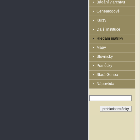
Bádání v archivu
Genealogové
Kurzy
Další instituce
Hledám matriky
Mapy
Slovníčky
Pomůcky
Stará Genea
Nápověda