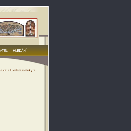
VATEL
HLEDÁNÍ
a.cz
»
Hledám matriky
»