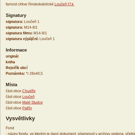
farnost církve římskokatolické
Loučeň f.ř.k.
Signatury
signatura:
Loučeň 1
signatura:
M14-8/1
signatura filmu:
M14-8/1
signatura výpůjční:
Loučeň 1
Informace
originál
kniha
Rejstřík obcí
Poznámka:
*r 28x40,5
Místa
část obce
Chudíře
část obce
Loučeň
část obce
Malé Studce
část obce
Patřín
Vysvětlivky
Fond
- název fondu, ve kterém je daný dokument, písemnost v archivu vedena, včetn