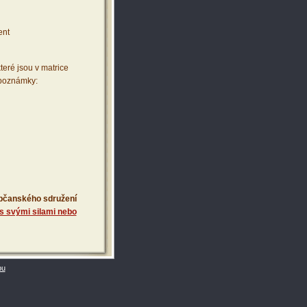
ent
teré jsou v matrice
 poznámky:
 občanského sdružení
s svými silami nebo
bu