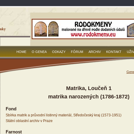
HOME
O GENEA
ODKAZY
FÓRUM
ARCHIV
KONTAKT
UŽI
Gene
Matrika, Loučeň 1
matrika narozených (1786-1872)
Fond
Sbírka matrik a průvodní listinný materiál, Středočeský kraj (1573-1951)
Státní oblastní archiv v Praze
Farnost