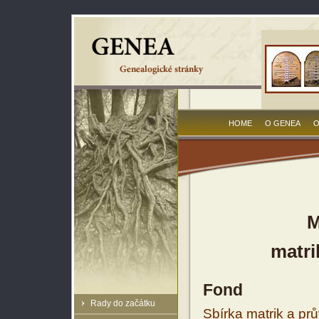
HOME
O GENEA
O
M
matri
Fond
Rady do začátku
Sbírka matrik a prů