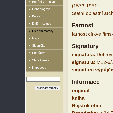
Bádání v archivu
(1573-1951)
Genealogové
Státní oblastní arc
Kurzy
Další instituce
Farnost
Hledám matriky
farnost církve řím
Mapy
Signatury
Slovníčky
Pomůcky
signatura:
Dobrovi
Stará Genea
signatura:
M12-6/
Nápověda
signatura výpůjčn
Informace
originál
kniha
Rejstřík obcí