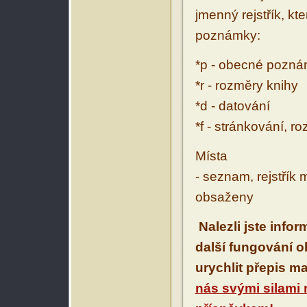
jmenný rejstřík, kt
poznámky:
*p - obecné pozn
*r - rozměry knihy
*d - datování
*f - stránkování, r
Místa
- seznam, rejstřík 
obsaženy
Nalezli jste info
další fungování 
urychlit přepis m
nás svými silami