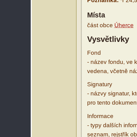
Poznámka:
*r 24,
Místa
část obce
Úherce
Vysvětlivky
Fond
- název fondu, ve 
vedena, včetně ná
Signatury
- názvy signatur, k
pro tento dokumen
Informace
- typy dalších inf
seznam, rejstřík ob