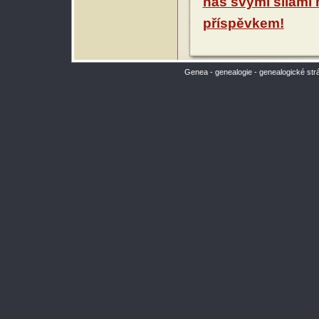
nás svými silami
příspěvkem!
Genea - genealogie - genealogické str