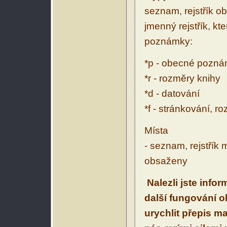
seznam, rejstřík ob
jmenný rejstřík, kt
poznámky:
*p - obecné pozn
*r - rozměry knihy
*d - datování
*f - stránkování, r
Místa
- seznam, rejstřík 
obsaženy
Nalezli jste info
další fungování 
urychlit přepis m