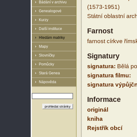
Bádání v archivu
(1573-1951)
Genealogové
Státní oblastní arc
Kurzy
Další instituce
Farnost
Hledám matriky
farnost církve řím
Mapy
Signatury
Slovníčky
Pomůcky
signatura:
Bělá po
Stará Genea
signatura filmu:
Nápověda
signatura výpůjčn
Informace
originál
kniha
Rejstřík obcí