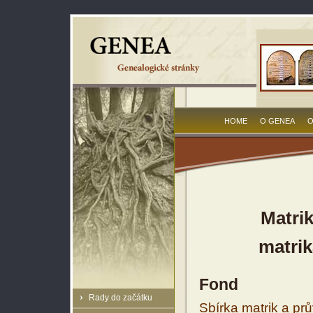
HOME
O GENEA
O
Matri
matrik
Fond
Rady do začátku
Sbírka matrik a prů