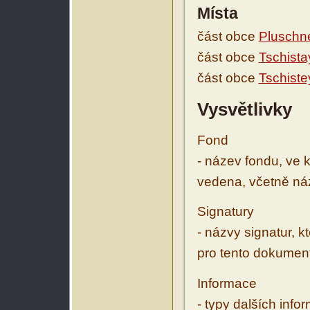
Místa
část obce
Pluschn
část obce
Tschista
část obce
Tschiste
Vysvětlivky
Fond
- název fondu, ve 
vedena, včetně ná
Signatury
- názvy signatur, k
pro tento dokumen
Informace
- typy dalších inf