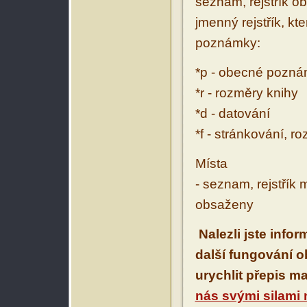
seznam, rejstřík ob
jmenný rejstřík, kt
poznámky:
*p - obecné pozn
*r - rozměry knihy
*d - datování
*f - stránkování, r
Místa
- seznam, rejstřík 
obsaženy
Nalezli jste info
další fungování 
urychlit přepis m
nás svými silami