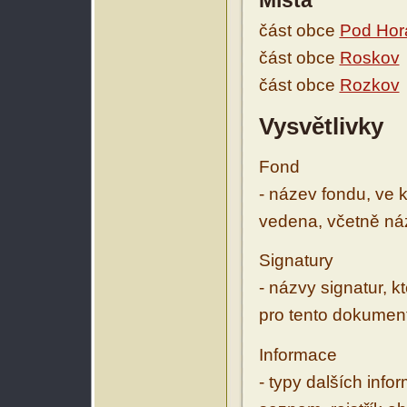
Místa
část obce
Pod Hor
část obce
Roskov
část obce
Rozkov
Vysvětlivky
Fond
- název fondu, ve 
vedena, včetně ná
Signatury
- názvy signatur, k
pro tento dokumen
Informace
- typy dalších inf