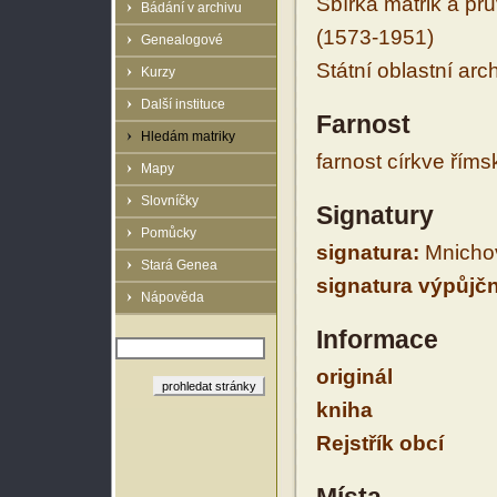
Sbírka matrik a prů
Bádání v archivu
(1573-1951)
Genealogové
Státní oblastní arc
Kurzy
Další instituce
Farnost
Hledám matriky
farnost církve řím
Mapy
Slovníčky
Signatury
Pomůcky
signatura:
Mnichov
Stará Genea
signatura výpůjčn
Nápověda
Informace
originál
kniha
Rejstřík obcí