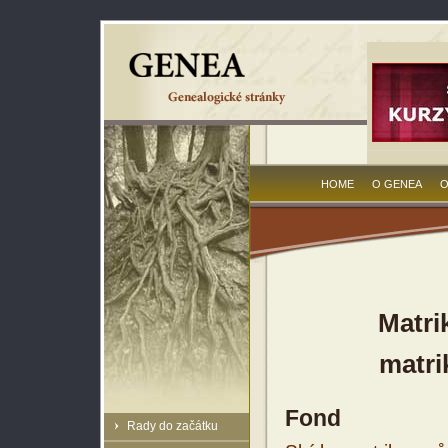
HOME
O GENEA
O
Matri
matri
Fond
Rady do začátku