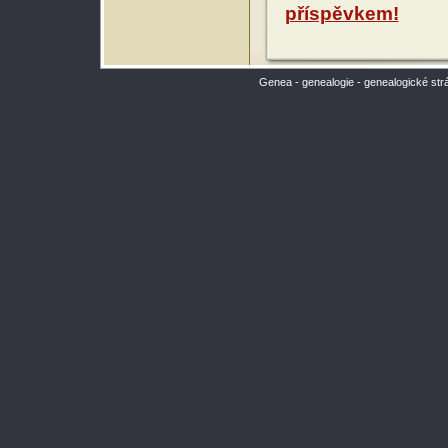
příspěvkem!
Genea - genealogie - genealogické str