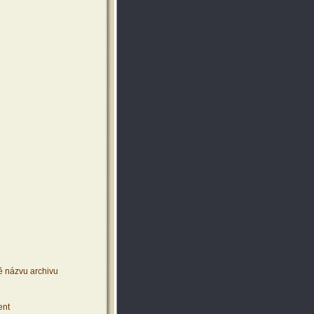
ě názvu archivu
ent