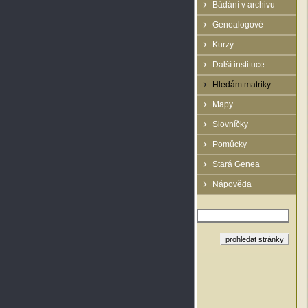
Bádání v archivu
Genealogové
Kurzy
Další instituce
Hledám matriky
Mapy
Slovníčky
Pomůcky
Stará Genea
Nápověda