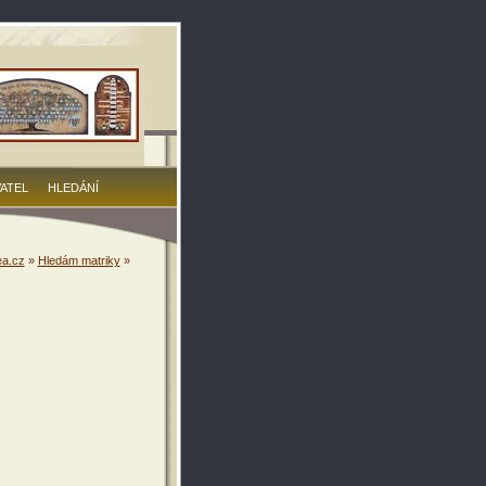
VATEL
HLEDÁNÍ
a.cz
»
Hledám matriky
»