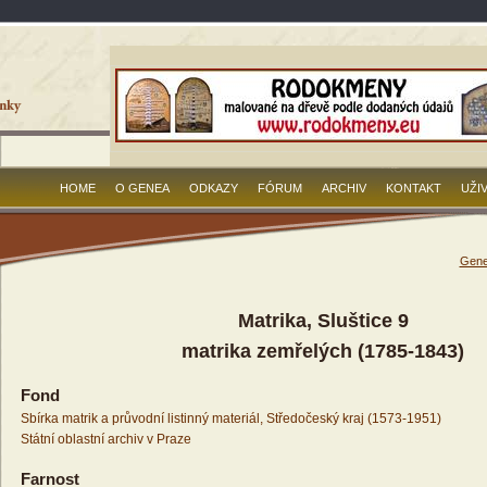
HOME
O GENEA
ODKAZY
FÓRUM
ARCHIV
KONTAKT
UŽI
Gene
Matrika, Sluštice 9
matrika zemřelých (1785-1843)
Fond
Sbírka matrik a průvodní listinný materiál, Středočeský kraj (1573-1951)
Státní oblastní archiv v Praze
Farnost