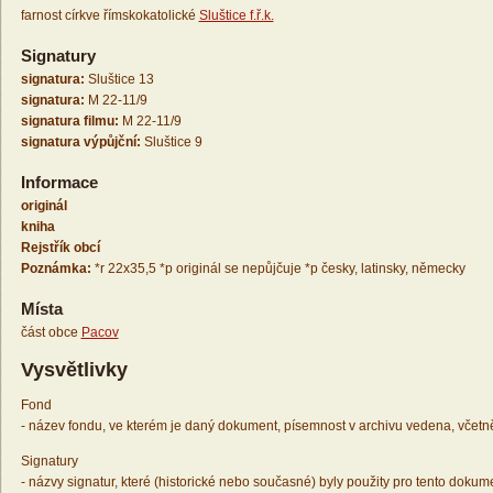
farnost církve římskokatolické
Sluštice f.ř.k.
Signatury
signatura:
Sluštice 13
signatura:
M 22-11/9
signatura filmu:
M 22-11/9
signatura výpůjční:
Sluštice 9
Informace
originál
kniha
Rejstřík obcí
Poznámka:
*r 22x35,5 *p originál se nepůjčuje *p česky, latinsky, německy
Místa
část obce
Pacov
Vysvětlivky
Fond
- název fondu, ve kterém je daný dokument, písemnost v archivu vedena, včetn
Signatury
- názvy signatur, které (historické nebo současné) byly použity pro tento dokum