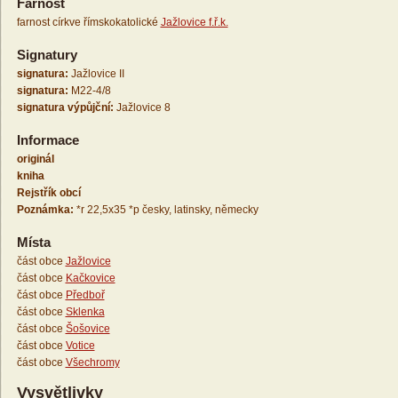
Farnost
farnost církve římskokatolické
Jažlovice f.ř.k.
Signatury
signatura:
Jažlovice II
signatura:
M22-4/8
signatura výpůjční:
Jažlovice 8
Informace
originál
kniha
Rejstřík obcí
Poznámka:
*r 22,5x35 *p česky, latinsky, německy
Místa
část obce
Jažlovice
část obce
Kačkovice
část obce
Předboř
část obce
Sklenka
část obce
Šošovice
část obce
Votice
část obce
Všechromy
Vysvětlivky