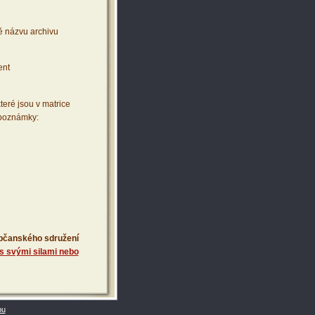
ě názvu archivu
ent
teré jsou v matrice
 poznámky:
 občanského sdružení
s svými silami nebo
bu