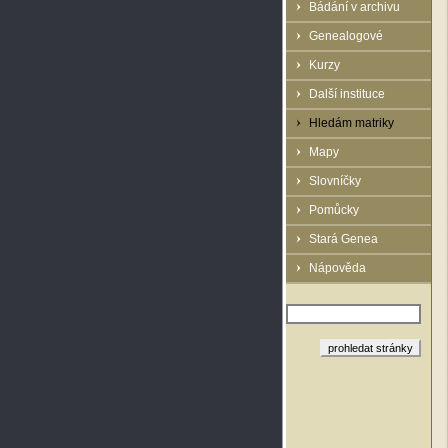
Bádání v archivu
Genealogové
Kurzy
Další instituce
Hledám matriky
Mapy
Slovníčky
Pomůcky
Stará Genea
Nápověda