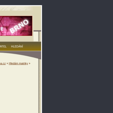
VATEL
HLEDÁNÍ
a.cz
»
Hledám matriky
»