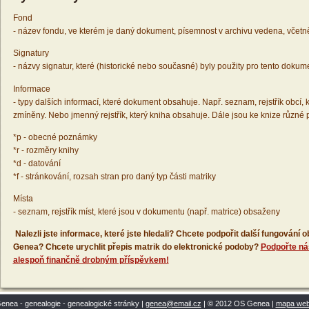
Fond
- název fondu, ve kterém je daný dokument, písemnost v archivu vedena, včetn
Signatury
- názvy signatur, které (historické nebo současné) byly použity pro tento dokum
Informace
- typy dalších informací, které dokument obsahuje. Např. seznam, rejstřík obcí, k
zmíněny. Nebo jmenný rejstřík, který kniha obsahuje. Dále jsou ke knize různé
*p - obecné poznámky
*r - rozměry knihy
*d - datování
*f - stránkování, rozsah stran pro daný typ části matriky
Místa
- seznam, rejstřík míst, které jsou v dokumentu (např. matrice) obsaženy
Nalezli jste informace, které jste hledali? Chcete podpořit další fungování
Genea? Chcete urychlit přepis matrik do elektronické podoby?
Podpořte ná
alespoň finančně drobným příspěvkem!
enea - genealogie - genealogické stránky |
genea@email.cz
| © 2012 OS Genea |
mapa we