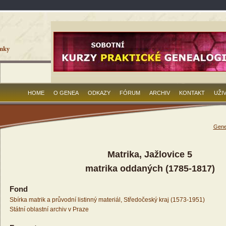
HOME
O GENEA
ODKAZY
FÓRUM
ARCHIV
KONTAKT
UŽI
Gene
Matrika, Jažlovice 5
matrika oddaných (1785-1817)
Fond
Sbírka matrik a průvodní listinný materiál, Středočeský kraj (1573-1951)
Státní oblastní archiv v Praze