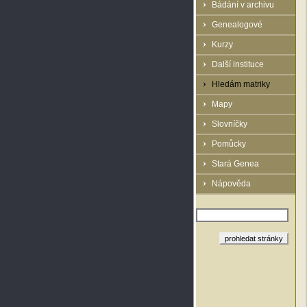
Bádání v archivu
Genealogové
Kurzy
Další instituce
Hledám matriky
Mapy
Slovníčky
Pomůcky
Stará Genea
Nápověda