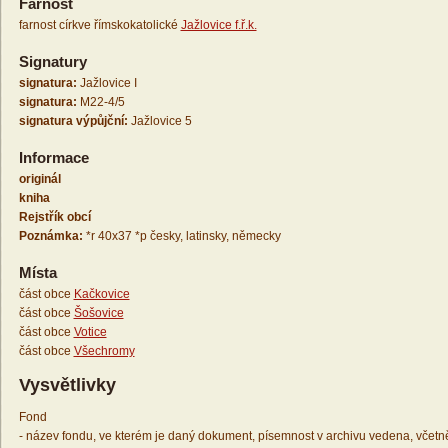
Farnost
farnost církve římskokatolické
Jažlovice f.ř.k.
Signatury
signatura:
Jažlovice I
signatura:
M22-4/5
signatura výpůjční:
Jažlovice 5
Informace
originál
kniha
Rejstřík obcí
Poznámka:
*r 40x37 *p česky, latinsky, německy
Místa
část obce
Kačkovice
část obce
Šošovice
část obce
Votice
část obce
Všechromy
Vysvětlivky
Fond
- název fondu, ve kterém je daný dokument, písemnost v archivu vedena, včetn