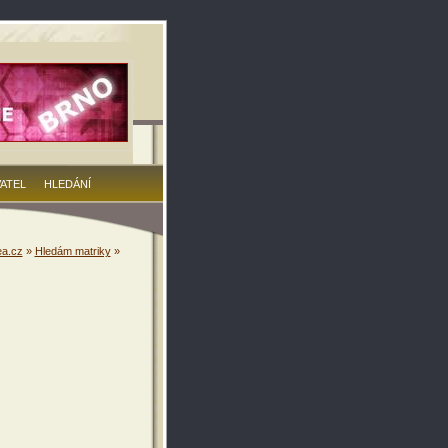
VATEL
HLEDÁNÍ
a.cz
»
Hledám matriky
»