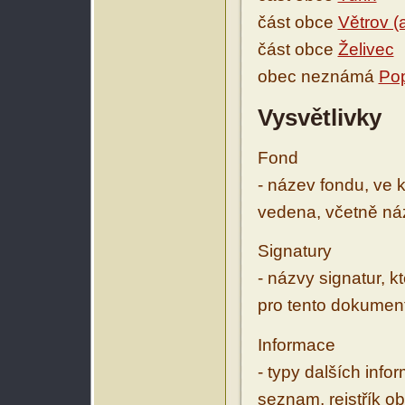
část obce
Větrov (
část obce
Želivec
obec neznámá
Pop
Vysvětlivky
Fond
- název fondu, ve 
vedena, včetně ná
Signatury
- názvy signatur, k
pro tento dokumen
Informace
- typy dalších inf
seznam, rejstřík ob