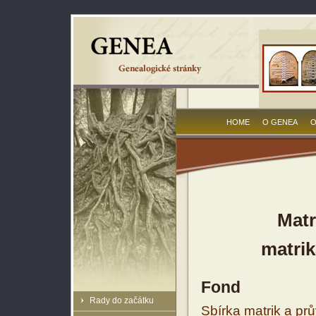
HOME
O GENEA
O
Matr
matrik
Fond
Rady do začátku
Sbírka matrik a prů