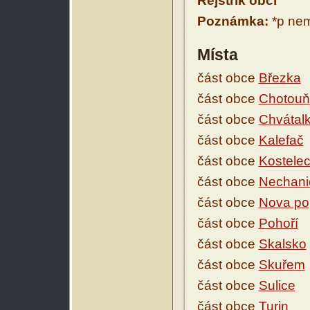
Rejstřík obcí
Poznámka:
*p nem
Místa
část obce
Březka
část obce
Chotouň
část obce
Chvátalk
část obce
Kalefač
část obce
Kostele
část obce
Nechani
část obce
Nova po
část obce
Pohoří
část obce
Skalsko
část obce
Skuřem
část obce
Sulice
část obce
Turin