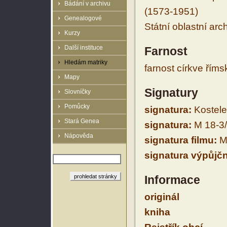
Bádání v archivu
(1573-1951)
Genealogové
Státní oblastní arc
Kurzy
Další instituce
Farnost
Hledám matriky
farnost církve řím
Mapy
Signatury
Slovníčky
Pomůcky
signatura:
Kostelec
Stará Genea
signatura:
M 18-3
Nápověda
signatura filmu:
M 
signatura výpůjčn
Informace
originál
kniha