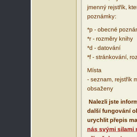
jmenný rejstřík, kt
poznámky:
*p - obecné pozn
*r - rozměry knihy
*d - datování
*f - stránkování, r
Místa
- seznam, rejstřík 
obsaženy
Nalezli jste info
další fungování 
urychlit přepis m
nás svými silami