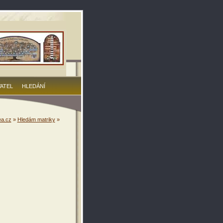
VATEL
HLEDÁNÍ
a.cz
»
Hledám matriky
»