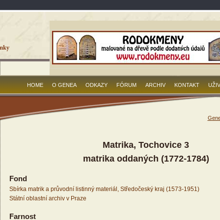
HOME
O GENEA
ODKAZY
FÓRUM
ARCHIV
KONTAKT
UŽI
Gene
Matrika, Tochovice 3
matrika oddaných (1772-1784)
Fond
Sbírka matrik a průvodní listinný materiál, Středočeský kraj (1573-1951)
Státní oblastní archiv v Praze
Farnost