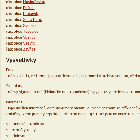
část obce
Nestrašovice
část obce
Pečice
část obce
Pročevily
část obce
Stará Poříč
část obce
Svojšice
část obce
Tušovice
část obce
Vostrov
část obce
Vševily
část obce
Zavřice
Vysvětlivky
Fond
- název fondu, ve kterém je daný dokument, písemnost v archivu vedena, včetn
Signatury
- názvy signatur, které (historické nebo současné) byly použity pro tento dokum
Informace
- typy dalších informací, které dokument obsahuje. Např. seznam, rejstřík obcí, k
zmíněny. Nebo jmenný rejstřík, který kniha obsahuje. Dále jsou ke knize různé
*p - obecné poznámky
*r - rozměry knihy
*d - datování