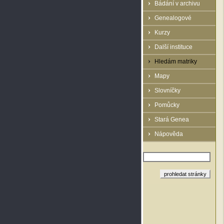
Bádání v archivu
Genealogové
Kurzy
Další instituce
Hledám matriky
Mapy
Slovníčky
Pomůcky
Stará Genea
Nápověda