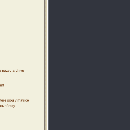
ě názvu archivu
ent
teré jsou v matrice
 poznámky: