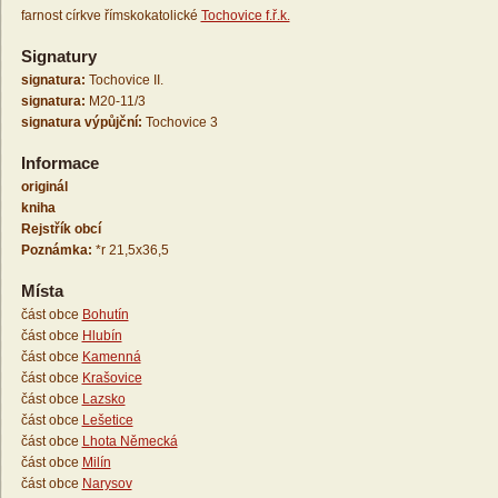
farnost církve římskokatolické
Tochovice f.ř.k.
Signatury
signatura:
Tochovice II.
signatura:
M20-11/3
signatura výpůjční:
Tochovice 3
Informace
originál
kniha
Rejstřík obcí
Poznámka:
*r 21,5x36,5
Místa
část obce
Bohutín
část obce
Hlubín
část obce
Kamenná
část obce
Krašovice
část obce
Lazsko
část obce
Lešetice
část obce
Lhota Německá
část obce
Milín
část obce
Narysov